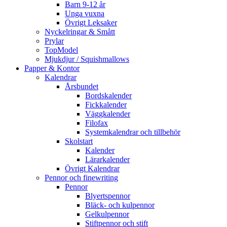
Barn 9-12 år
Unga vuxna
Övrigt Leksaker
Nyckelringar & Smått
Prylar
TopModel
Mjukdjur / Squishmallows
Papper & Kontor
Kalendrar
Årsbundet
Bordskalender
Fickkalender
Väggkalender
Filofax
Systemkalendrar och tillbehör
Skolstart
Kalender
Lärarkalender
Övrigt Kalendrar
Pennor och finewriting
Pennor
Blyertspennor
Bläck- och kulpennor
Gelkulpennor
Stiftpennor och stift