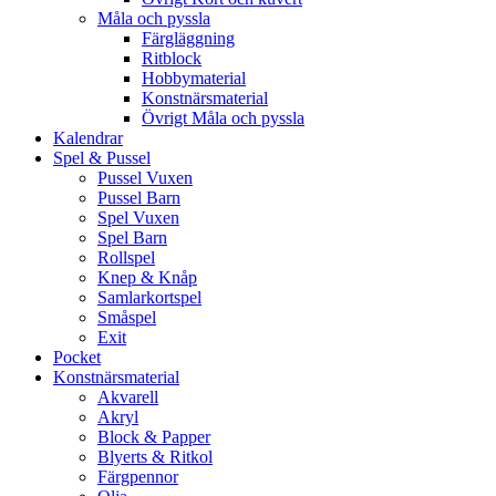
Måla och pyssla
Färgläggning
Ritblock
Hobbymaterial
Konstnärsmaterial
Övrigt Måla och pyssla
Kalendrar
Spel & Pussel
Pussel Vuxen
Pussel Barn
Spel Vuxen
Spel Barn
Rollspel
Knep & Knåp
Samlarkortspel
Småspel
Exit
Pocket
Konstnärsmaterial
Akvarell
Akryl
Block & Papper
Blyerts & Ritkol
Färgpennor