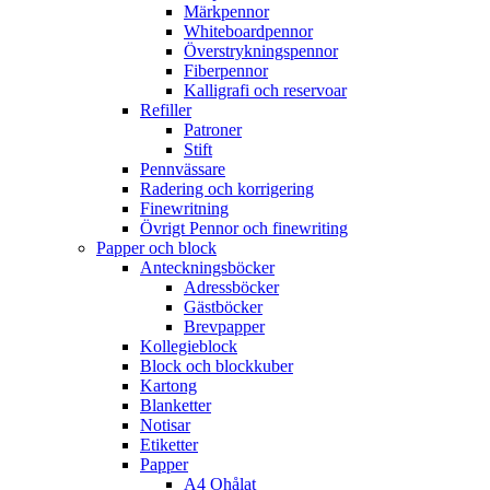
Märkpennor
Whiteboardpennor
Överstrykningspennor
Fiberpennor
Kalligrafi och reservoar
Refiller
Patroner
Stift
Pennvässare
Radering och korrigering
Finewritning
Övrigt Pennor och finewriting
Papper och block
Anteckningsböcker
Adressböcker
Gästböcker
Brevpapper
Kollegieblock
Block och blockkuber
Kartong
Blanketter
Notisar
Etiketter
Papper
A4 Ohålat