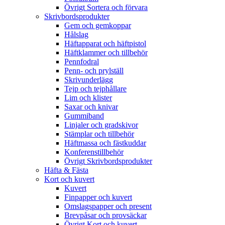
Övrigt Sortera och förvara
Skrivbordsprodukter
Gem och gemkoppar
Hålslag
Häftapparat och häftpistol
Häftklammer och tillbehör
Pennfodral
Penn- och prylställ
Skrivunderlägg
Tejp och tejphållare
Lim och klister
Saxar och knivar
Gummiband
Linjaler och gradskivor
Stämplar och tillbehör
Häftmassa och fästkuddar
Konferenstillbehör
Övrigt Skrivbordsprodukter
Häfta & Fästa
Kort och kuvert
Kuvert
Finpapper och kuvert
Omslagspapper och present
Brevpåsar och provsäckar
Övrigt Kort och kuvert