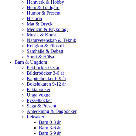
Hantverk & Hobby
Hem & Trädgård
Humor & Present
Historia
Mat & Dryck
Medicin & Psykologi
Musik & Konst
Naturvetenskap & Teknik
Religion & Filosofi
Samhälle & Debatt
Sport & Hälsa
Barn & Ungdom
Pekböcker 0-3 år
Bilderböcker 3-6 år
Kapitelböcker 6-9 år
Bokslukaren 9-12 år
Faktaböcker
Unga vuxna
Pysselböcker
Saga & Present
Anteckning & Dagböcker
Leksaker
Barn 0-3 år
Barn 3-6 år
Barn 6-9 år