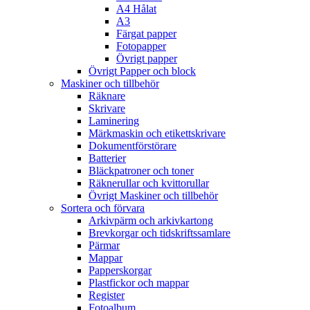
A4 Hålat
A3
Färgat papper
Fotopapper
Övrigt papper
Övrigt Papper och block
Maskiner och tillbehör
Räknare
Skrivare
Laminering
Märkmaskin och etikettskrivare
Dokumentförstörare
Batterier
Bläckpatroner och toner
Räknerullar och kvittorullar
Övrigt Maskiner och tillbehör
Sortera och förvara
Arkivpärm och arkivkartong
Brevkorgar och tidskriftssamlare
Pärmar
Mappar
Papperskorgar
Plastfickor och mappar
Register
Fotoalbum