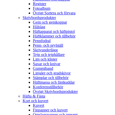
Register
Fotoalbum
Övrigt Sortera och förvara
Skrivbordsprodukter
Gem och gemkoppar
Hålslag
Häftapparat och häftpistol
Häftklammer och tillbehör
Pennfodral
Penn- och prylställ
Skrivunderlägg
Tejp och tejphållare
Lim och klister
Saxar och knivar
Gummiband
Linjaler och gradskivor
Stämplar och tillbehör
Häftmassa och fästkuddar
Konferenstillbehör
Övrigt Skrivbordsprodukter
Häfta & Fästa
Kort och kuvert
Kuvert
Finpapper och kuvert
Omslagspapper och present