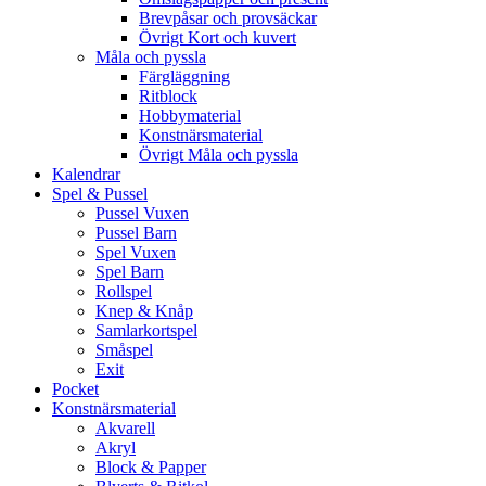
Brevpåsar och provsäckar
Övrigt Kort och kuvert
Måla och pyssla
Färgläggning
Ritblock
Hobbymaterial
Konstnärsmaterial
Övrigt Måla och pyssla
Kalendrar
Spel & Pussel
Pussel Vuxen
Pussel Barn
Spel Vuxen
Spel Barn
Rollspel
Knep & Knåp
Samlarkortspel
Småspel
Exit
Pocket
Konstnärsmaterial
Akvarell
Akryl
Block & Papper