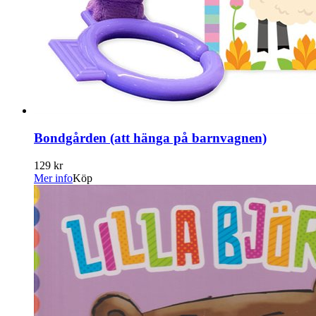
Bondgården (att hänga på barnvagnen)
129 kr
Mer info
Köp