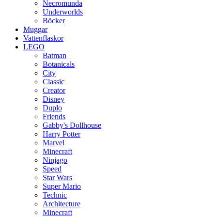
Necromunda
Underworlds
Böcker
Muggar
Vattenflaskor
LEGO
Batman
Botanicals
City
Classic
Creator
Disney
Duplo
Friends
Gabby's Dollhouse
Harry Potter
Marvel
Minecraft
Ninjago
Speed
Star Wars
Super Mario
Technic
Architecture
Minecraft