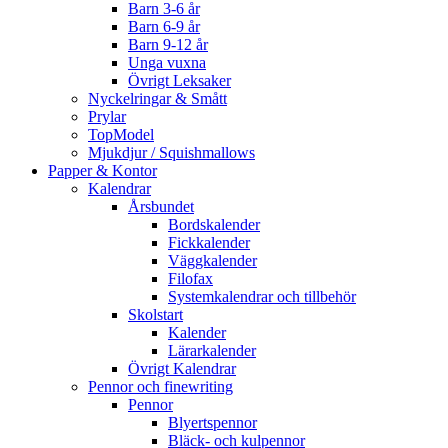
Barn 3-6 år
Barn 6-9 år
Barn 9-12 år
Unga vuxna
Övrigt Leksaker
Nyckelringar & Smått
Prylar
TopModel
Mjukdjur / Squishmallows
Papper & Kontor
Kalendrar
Årsbundet
Bordskalender
Fickkalender
Väggkalender
Filofax
Systemkalendrar och tillbehör
Skolstart
Kalender
Lärarkalender
Övrigt Kalendrar
Pennor och finewriting
Pennor
Blyertspennor
Bläck- och kulpennor