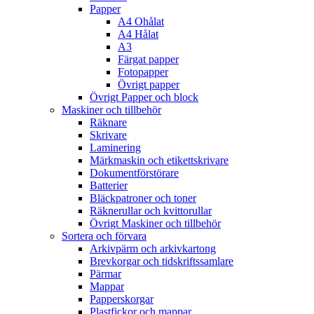
Papper
A4 Ohålat
A4 Hålat
A3
Färgat papper
Fotopapper
Övrigt papper
Övrigt Papper och block
Maskiner och tillbehör
Räknare
Skrivare
Laminering
Märkmaskin och etikettskrivare
Dokumentförstörare
Batterier
Bläckpatroner och toner
Räknerullar och kvittorullar
Övrigt Maskiner och tillbehör
Sortera och förvara
Arkivpärm och arkivkartong
Brevkorgar och tidskriftssamlare
Pärmar
Mappar
Papperskorgar
Plastfickor och mappar