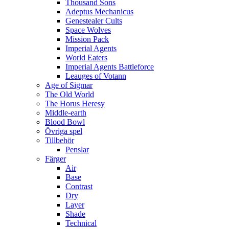
Thousand Sons
Adeptus Mechanicus
Genestealer Cults
Space Wolves
Mission Pack
Imperial Agents
World Eaters
Imperial Agents Battleforce
Leauges of Votann
Age of Sigmar
The Old World
The Horus Heresy
Middle-earth
Blood Bowl
Övriga spel
Tillbehör
Penslar
Färger
Air
Base
Contrast
Dry
Layer
Shade
Technical