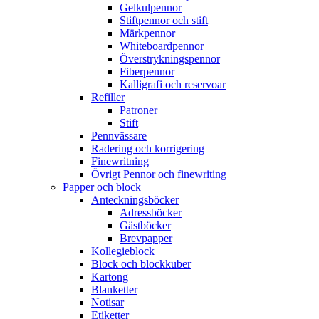
Gelkulpennor
Stiftpennor och stift
Märkpennor
Whiteboardpennor
Överstrykningspennor
Fiberpennor
Kalligrafi och reservoar
Refiller
Patroner
Stift
Pennvässare
Radering och korrigering
Finewritning
Övrigt Pennor och finewriting
Papper och block
Anteckningsböcker
Adressböcker
Gästböcker
Brevpapper
Kollegieblock
Block och blockkuber
Kartong
Blanketter
Notisar
Etiketter