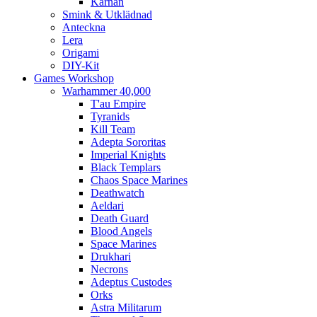
Kärnan
Smink & Utklädnad
Anteckna
Lera
Origami
DIY-Kit
Games Workshop
Warhammer 40,000
T'au Empire
Tyranids
Kill Team
Adepta Sororitas
Imperial Knights
Black Templars
Chaos Space Marines
Deathwatch
Aeldari
Death Guard
Blood Angels
Space Marines
Drukhari
Necrons
Adeptus Custodes
Orks
Astra Militarum