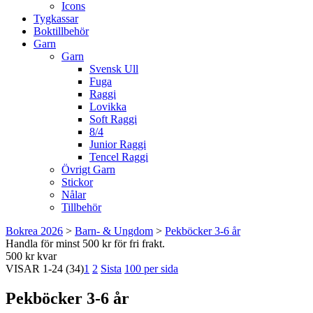
Icons
Tygkassar
Boktillbehör
Garn
Garn
Svensk Ull
Fuga
Raggi
Lovikka
Soft Raggi
8/4
Junior Raggi
Tencel Raggi
Övrigt Garn
Stickor
Nålar
Tillbehör
Bokrea 2026
>
Barn- & Ungdom
>
Pekböcker 3-6 år
Handla för minst 500 kr för fri frakt.
500 kr kvar
VISAR
1-24
(34)
1
2
Sista
100 per sida
Pekböcker 3-6 år