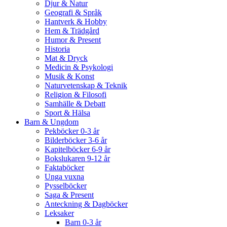
Djur & Natur
Geografi & Språk
Hantverk & Hobby
Hem & Trädgård
Humor & Present
Historia
Mat & Dryck
Medicin & Psykologi
Musik & Konst
Naturvetenskap & Teknik
Religion & Filosofi
Samhälle & Debatt
Sport & Hälsa
Barn & Ungdom
Pekböcker 0-3 år
Bilderböcker 3-6 år
Kapitelböcker 6-9 år
Bokslukaren 9-12 år
Faktaböcker
Unga vuxna
Pysselböcker
Saga & Present
Anteckning & Dagböcker
Leksaker
Barn 0-3 år