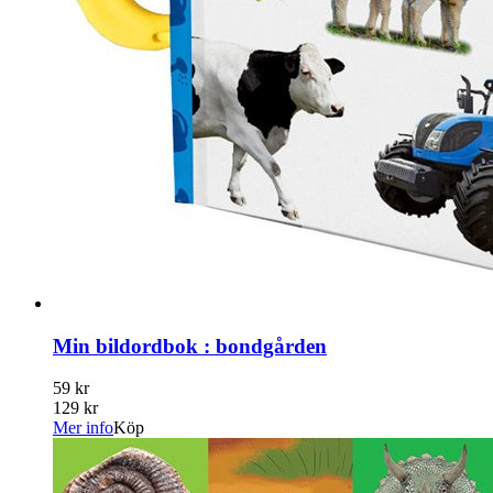
Min bildordbok : bondgården
59 kr
129 kr
Mer info
Köp