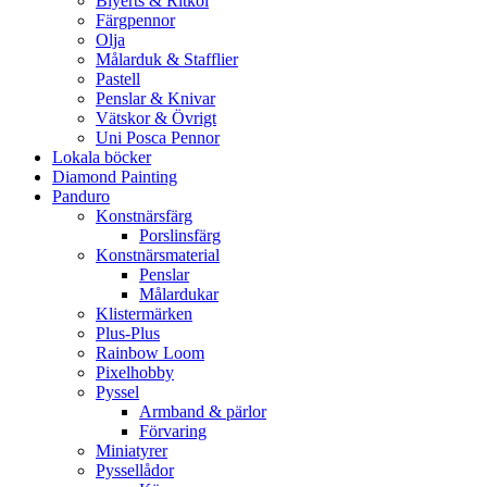
Blyerts & Ritkol
Färgpennor
Olja
Målarduk & Stafflier
Pastell
Penslar & Knivar
Vätskor & Övrigt
Uni Posca Pennor
Lokala böcker
Diamond Painting
Panduro
Konstnärsfärg
Porslinsfärg
Konstnärsmaterial
Penslar
Målardukar
Klistermärken
Plus-Plus
Rainbow Loom
Pixelhobby
Pyssel
Armband & pärlor
Förvaring
Miniatyrer
Pyssellådor