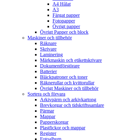
A4 Hålat
A3
Färgat papper
Fotopapper
Övrigt papper
Övrigt Papper och block
Maskiner och tillbehör
Räknare
Skrivare
Laminering
Märkmaskin och etikettskrivare
Dokumentförstörare
Batterier
Bläckpatroner och toner
Räknerullar och kvittorullar
Övrigt Maskiner och tillbehör
Sortera och förvara
Arkivpärm och arkivkartong
Brevkorgar och tidskriftssamlare
Pärmar
Mappar
Papperskorgar
Plastfickor och mappar
Register
Fotoalbum