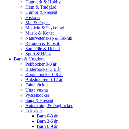
Hantverk & Hobby
Hem & Trädgård
Humor & Present
Historia
Mat & Dryck
Medicin & Psykologi
Musik & Konst
Naturvetenskap & Teknik
Religion & Filosofi
Samhälle & Debatt
Sport & Hälsa
Barn & Ungdom
Pekböcker 0-3 år
Bilderböcker 3-6 år
Kapitelböcker 6-9 år
Bokslukaren 9-12 år
Faktaböcker
Unga vuxna
Pysselböcker
Saga & Present
Anteckning & Dagböcker
Leksaker
Barn 0-3 år
Barn 3-6 år
Barn 6-9 år