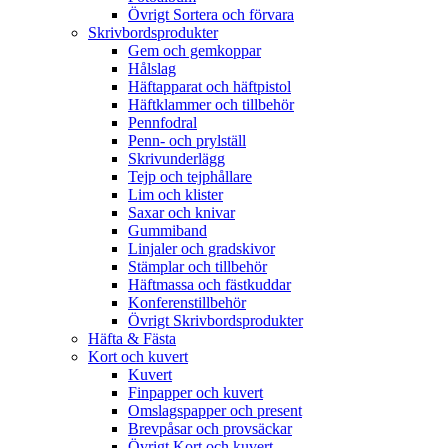
Övrigt Sortera och förvara
Skrivbordsprodukter
Gem och gemkoppar
Hålslag
Häftapparat och häftpistol
Häftklammer och tillbehör
Pennfodral
Penn- och prylställ
Skrivunderlägg
Tejp och tejphållare
Lim och klister
Saxar och knivar
Gummiband
Linjaler och gradskivor
Stämplar och tillbehör
Häftmassa och fästkuddar
Konferenstillbehör
Övrigt Skrivbordsprodukter
Häfta & Fästa
Kort och kuvert
Kuvert
Finpapper och kuvert
Omslagspapper och present
Brevpåsar och provsäckar
Övrigt Kort och kuvert