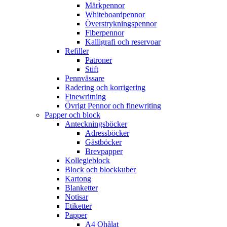
Märkpennor
Whiteboardpennor
Överstrykningspennor
Fiberpennor
Kalligrafi och reservoar
Refiller
Patroner
Stift
Pennvässare
Radering och korrigering
Finewritning
Övrigt Pennor och finewriting
Papper och block
Anteckningsböcker
Adressböcker
Gästböcker
Brevpapper
Kollegieblock
Block och blockkuber
Kartong
Blanketter
Notisar
Etiketter
Papper
A4 Ohålat