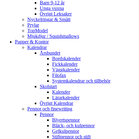
Barn 9-12 år
Unga vuxna
Övrigt Leksaker
Nyckelringar & Smått
Prylar
TopModel
Mjukdjur / Squishmallows
Papper & Kontor
Kalendrar
Årsbundet
Bordskalender
Fickkalender
Väggkalender
Filofax
Systemkalendrar och tillbehör
Skolstart
Kalender
Lärarkalender
Övrigt Kalendrar
Pennor och finewriting
Pennor
Blyertspennor
Bläck- och kulpennor
Gelkulpennor
Stiftpennor och stift