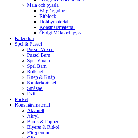
Måla och pyssla
Färgläggning
Ritblock
Hobbymaterial
Konstnärsmaterial
Övrigt Måla och pyssla
Kalendrar
Spel & Pussel
Pussel Vuxen
Pussel Barn
Spel Vuxen
Spel Barn
Rollspel
Knep & Knåp
Samlarkortspel
Småspel
Exit
Pocket
Konstnärsmaterial
Akvarell
Akryl
Block & Papper
Blyerts & Ritkol
Färgpennor