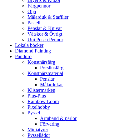
Blyerts & Ritkol
Färgpennor
Olja
Målarduk & Stafflier
Pastell
Penslar & Knivar
Vätskor & Övrigt
Uni Posca Pennor
Lokala böcker
Diamond Painting
Panduro
Konstnärsfärg
Porslinsfärg
Konstnärsmaterial
Penslar
Målardukar
Klistermärken
Plus-Plus
Rainbow Loom
Pixelhobby
Pyssel
Armband & pärlor
Förvaring
Miniatyrer
Pyssellådor