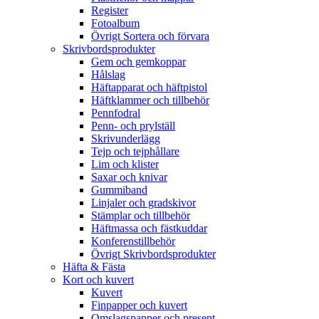
Register
Fotoalbum
Övrigt Sortera och förvara
Skrivbordsprodukter
Gem och gemkoppar
Hålslag
Häftapparat och häftpistol
Häftklammer och tillbehör
Pennfodral
Penn- och prylställ
Skrivunderlägg
Tejp och tejphållare
Lim och klister
Saxar och knivar
Gummiband
Linjaler och gradskivor
Stämplar och tillbehör
Häftmassa och fästkuddar
Konferenstillbehör
Övrigt Skrivbordsprodukter
Häfta & Fästa
Kort och kuvert
Kuvert
Finpapper och kuvert
Omslagspapper och present