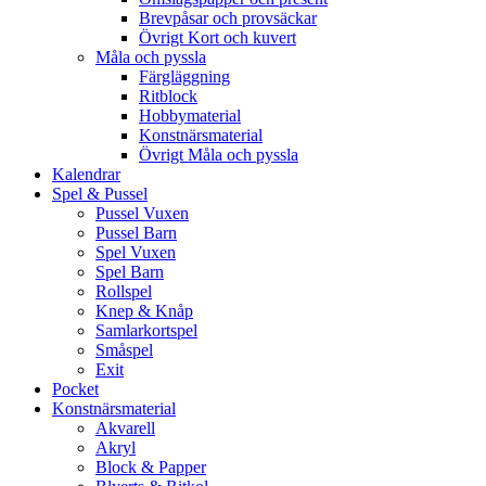
Brevpåsar och provsäckar
Övrigt Kort och kuvert
Måla och pyssla
Färgläggning
Ritblock
Hobbymaterial
Konstnärsmaterial
Övrigt Måla och pyssla
Kalendrar
Spel & Pussel
Pussel Vuxen
Pussel Barn
Spel Vuxen
Spel Barn
Rollspel
Knep & Knåp
Samlarkortspel
Småspel
Exit
Pocket
Konstnärsmaterial
Akvarell
Akryl
Block & Papper