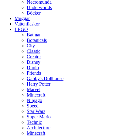
Necromunda
Underworlds
Böcker
Muggar
Vattenflaskor
LEGO
Batman
Botanicals
City
Classic
Creator
Disney
Duplo
Friends
Gabby's Dollhouse
Harry Potter
Marvel
Minecraft
Ninjago
Speed
Star Wars
Super Mario
Technic
Architecture
Minecraft