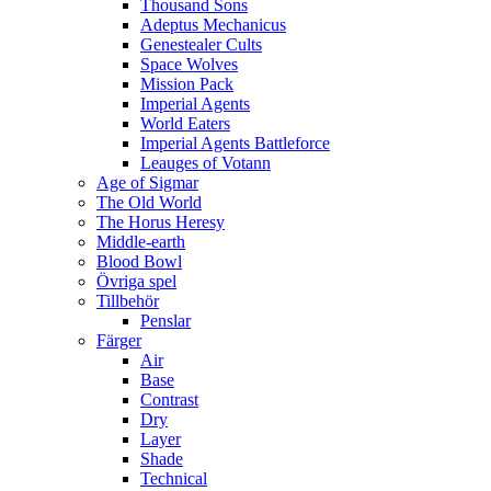
Thousand Sons
Adeptus Mechanicus
Genestealer Cults
Space Wolves
Mission Pack
Imperial Agents
World Eaters
Imperial Agents Battleforce
Leauges of Votann
Age of Sigmar
The Old World
The Horus Heresy
Middle-earth
Blood Bowl
Övriga spel
Tillbehör
Penslar
Färger
Air
Base
Contrast
Dry
Layer
Shade
Technical