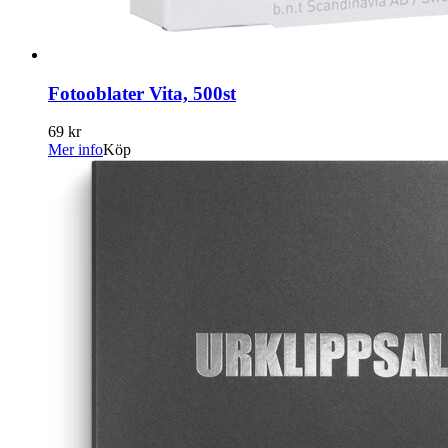
Fotooblater Vita, 500st
69 kr
Mer info
Köp