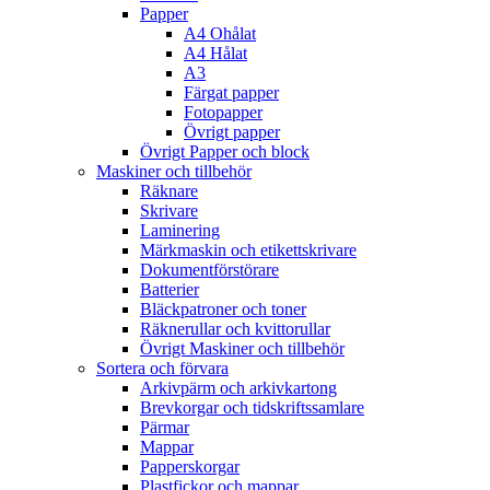
Papper
A4 Ohålat
A4 Hålat
A3
Färgat papper
Fotopapper
Övrigt papper
Övrigt Papper och block
Maskiner och tillbehör
Räknare
Skrivare
Laminering
Märkmaskin och etikettskrivare
Dokumentförstörare
Batterier
Bläckpatroner och toner
Räknerullar och kvittorullar
Övrigt Maskiner och tillbehör
Sortera och förvara
Arkivpärm och arkivkartong
Brevkorgar och tidskriftssamlare
Pärmar
Mappar
Papperskorgar
Plastfickor och mappar