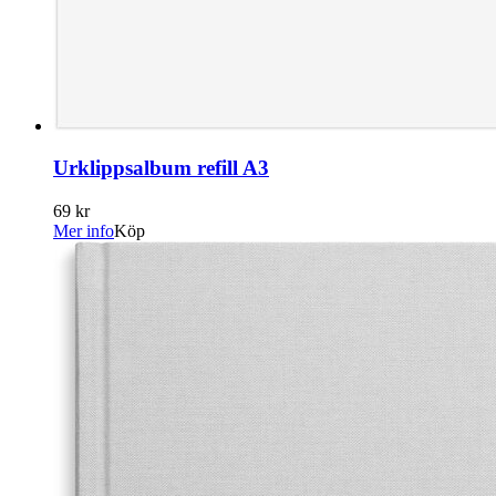
Urklippsalbum refill A3
69 kr
Mer info
Köp