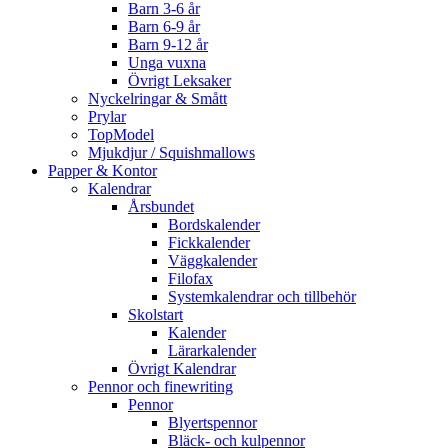
Barn 3-6 år
Barn 6-9 år
Barn 9-12 år
Unga vuxna
Övrigt Leksaker
Nyckelringar & Smått
Prylar
TopModel
Mjukdjur / Squishmallows
Papper & Kontor
Kalendrar
Årsbundet
Bordskalender
Fickkalender
Väggkalender
Filofax
Systemkalendrar och tillbehör
Skolstart
Kalender
Lärarkalender
Övrigt Kalendrar
Pennor och finewriting
Pennor
Blyertspennor
Bläck- och kulpennor