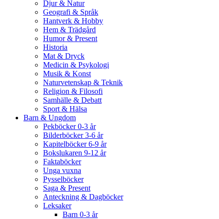
Djur & Natur
Geografi & Språk
Hantverk & Hobby
Hem & Trädgård
Humor & Present
Historia
Mat & Dryck
Medicin & Psykologi
Musik & Konst
Naturvetenskap & Teknik
Religion & Filosofi
Samhälle & Debatt
Sport & Hälsa
Barn & Ungdom
Pekböcker 0-3 år
Bilderböcker 3-6 år
Kapitelböcker 6-9 år
Bokslukaren 9-12 år
Faktaböcker
Unga vuxna
Pysselböcker
Saga & Present
Anteckning & Dagböcker
Leksaker
Barn 0-3 år