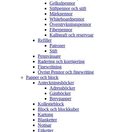
Gelkulpennor
Stiftpennor och stift
Märkpennor
Whiteboardpennor
Överstrykningspennor
Fiberpennor
Kalligrafi och reservoar
Refiller
Patroner
Stift
Pennvässare
Radering och korrigering
Finewritning
Övrigt Pennor och finewriting
Papper och block
Anteckningsböcker
Adressböcker
Gästböcker
Brevpapper
Kollegieblock
Block och blockkuber
Kartong
Blanketter
Notisar
Etiketter