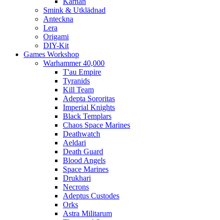
Kärnan
Smink & Utklädnad
Anteckna
Lera
Origami
DIY-Kit
Games Workshop
Warhammer 40,000
T'au Empire
Tyranids
Kill Team
Adepta Sororitas
Imperial Knights
Black Templars
Chaos Space Marines
Deathwatch
Aeldari
Death Guard
Blood Angels
Space Marines
Drukhari
Necrons
Adeptus Custodes
Orks
Astra Militarum