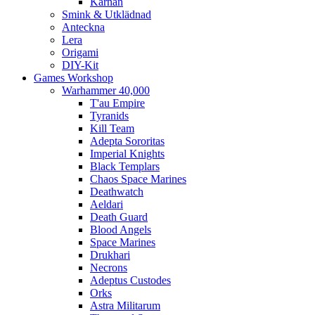
Kärnan
Smink & Utklädnad
Anteckna
Lera
Origami
DIY-Kit
Games Workshop
Warhammer 40,000
T'au Empire
Tyranids
Kill Team
Adepta Sororitas
Imperial Knights
Black Templars
Chaos Space Marines
Deathwatch
Aeldari
Death Guard
Blood Angels
Space Marines
Drukhari
Necrons
Adeptus Custodes
Orks
Astra Militarum