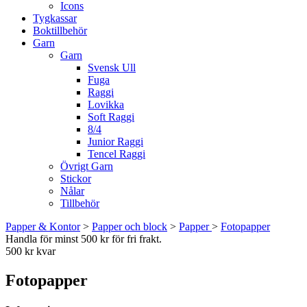
Icons
Tygkassar
Boktillbehör
Garn
Garn
Svensk Ull
Fuga
Raggi
Lovikka
Soft Raggi
8/4
Junior Raggi
Tencel Raggi
Övrigt Garn
Stickor
Nålar
Tillbehör
Papper & Kontor
>
Papper och block
>
Papper
>
Fotopapper
Handla för minst 500 kr för fri frakt.
500 kr kvar
Fotopapper