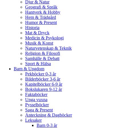
Djur & Natur
Geografi & Språk
Hantverk & Hobby
Hem & Trädgård
Humor & Present
Historia
Mat & Dryck
Medicin & Psykologi
Musik & Konst
Naturvetenskap & Teknik
Religion & Filosofi
Samhälle & Debatt
Sport & Hälsa
Barn & Ungdom
Pekböcker 0-3 år
Bilderböcker 3-6 år
Kapitelböcker 6-9 år
Bokslukaren 9-12 år
Faktaböcker
Unga vuxna
Pysselböcker
Saga & Present
Anteckning & Dagböcker
Leksaker
Barn 0-3 år