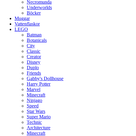
Necromunda
Underworlds
Böcker
Muggar
Vattenflaskor
LEGO
Batman
Botanicals
City
Classic
Creator
Disney
Duplo
Friends
Gabby's Dollhouse
Harry Potter
Marvel
Minecraft
Ninjago
Speed
Star Wars
Super Mario
Technic
Architecture
Minecraft