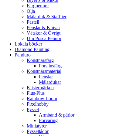
Blyerts & Ritkol
Färgpennor
Olja
Målarduk & Stafflier
Pastell
Penslar & Knivar
Vätskor & Övrigt
Uni Posca Pennor
Lokala böcker
Diamond Painting
Panduro
Konstnärsfärg
Porslinsfärg
Konstnärsmaterial
Penslar
Målardukar
Klistermärken
Plus-Plus
Rainbow Loom
Pixelhobby
Pyssel
Armband & pärlor
Förvaring
Miniatyrer
Pyssellådor