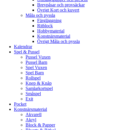
Brevpåsar och provsäckar
Övrigt Kort och kuvert
Måla och pyssla
Färgläggning
Ritblock
Hobbymaterial
Konstnärsmaterial
Övrigt Måla och pyssla
Kalendrar
Spel & Pussel
Pussel Vuxen
Pussel Barn
Spel Vuxen
Spel Barn
Rollspel
Knep & Knåp
Samlarkortspel
Småspel
Exit
Pocket
Konstnärsmaterial
Akvarell
Akryl
Block & Papper