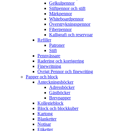
Gelkulpennor
Stiftpennor och stift
Märkpennor
Whiteboardpennor
Överstrykningspennor
Fiberpennor
Kalligrafi och reservoar
Refiller
Patroner
Stift
Pennvässare
Radering och korrigering
Finewritning
Övrigt Pennor och finewriting
Papper och block
Anteckningsböcker
Adressböcker
Gästböcker
Brevpapper
Kollegieblock
Block och blockkuber
Kartong
Blanketter
Notisar
Etiketter