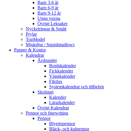
Barn 3-6 år
Barn 6-9 år
Barn 9-12 år
Unga vuxna
Övrigt Leksaker
Nyckelringar & Smått
Prylar
TopModel
Mjukdjur / Squishmallows
Papper & Kontor
Kalendrar
Årsbundet
Bordskalender
Fickkalender
Väggkalender
Filofax
Systemkalendrar och tillbehör
Skolstart
Kalender
Lärarkalender
Övrigt Kalendrar
Pennor och finewriting
Pennor
Blyertspennor
Bläck- och kulpennor