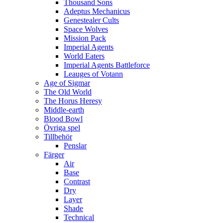
Thousand Sons
Adeptus Mechanicus
Genestealer Cults
Space Wolves
Mission Pack
Imperial Agents
World Eaters
Imperial Agents Battleforce
Leauges of Votann
Age of Sigmar
The Old World
The Horus Heresy
Middle-earth
Blood Bowl
Övriga spel
Tillbehör
Penslar
Färger
Air
Base
Contrast
Dry
Layer
Shade
Technical