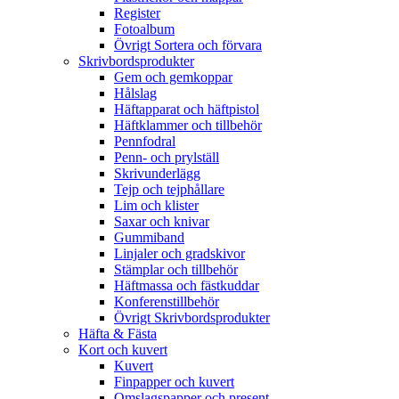
Register
Fotoalbum
Övrigt Sortera och förvara
Skrivbordsprodukter
Gem och gemkoppar
Hålslag
Häftapparat och häftpistol
Häftklammer och tillbehör
Pennfodral
Penn- och prylställ
Skrivunderlägg
Tejp och tejphållare
Lim och klister
Saxar och knivar
Gummiband
Linjaler och gradskivor
Stämplar och tillbehör
Häftmassa och fästkuddar
Konferenstillbehör
Övrigt Skrivbordsprodukter
Häfta & Fästa
Kort och kuvert
Kuvert
Finpapper och kuvert
Omslagspapper och present