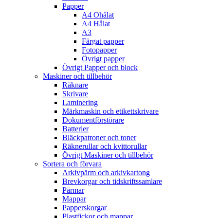
Papper
A4 Ohålat
A4 Hålat
A3
Färgat papper
Fotopapper
Övrigt papper
Övrigt Papper och block
Maskiner och tillbehör
Räknare
Skrivare
Laminering
Märkmaskin och etikettskrivare
Dokumentförstörare
Batterier
Bläckpatroner och toner
Räknerullar och kvittorullar
Övrigt Maskiner och tillbehör
Sortera och förvara
Arkivpärm och arkivkartong
Brevkorgar och tidskriftssamlare
Pärmar
Mappar
Papperskorgar
Plastfickor och mappar