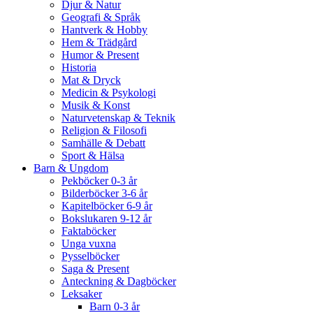
Djur & Natur
Geografi & Språk
Hantverk & Hobby
Hem & Trädgård
Humor & Present
Historia
Mat & Dryck
Medicin & Psykologi
Musik & Konst
Naturvetenskap & Teknik
Religion & Filosofi
Samhälle & Debatt
Sport & Hälsa
Barn & Ungdom
Pekböcker 0-3 år
Bilderböcker 3-6 år
Kapitelböcker 6-9 år
Bokslukaren 9-12 år
Faktaböcker
Unga vuxna
Pysselböcker
Saga & Present
Anteckning & Dagböcker
Leksaker
Barn 0-3 år