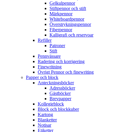
Gelkulpennor
Stiftpennor och stift
Märkpennor
Whiteboardpennor
Överstrykningspennor
Fiberpennor
Kalligrafi och reservoar
Refiller
Patroner
Stift
Pennvässare
Radering och korrigering
Finewritning
Övrigt Pennor och finewriting
Papper och block
Anteckningsböcker
Adressböcker
Gästböcker
Brevpapper
Kollegieblock
Block och blockkuber
Kartong
Blanketter
Notisar
Etiketter