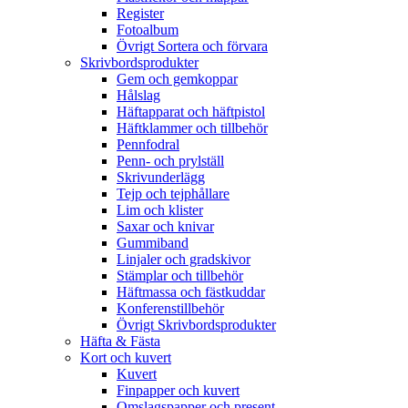
Register
Fotoalbum
Övrigt Sortera och förvara
Skrivbordsprodukter
Gem och gemkoppar
Hålslag
Häftapparat och häftpistol
Häftklammer och tillbehör
Pennfodral
Penn- och prylställ
Skrivunderlägg
Tejp och tejphållare
Lim och klister
Saxar och knivar
Gummiband
Linjaler och gradskivor
Stämplar och tillbehör
Häftmassa och fästkuddar
Konferenstillbehör
Övrigt Skrivbordsprodukter
Häfta & Fästa
Kort och kuvert
Kuvert
Finpapper och kuvert
Omslagspapper och present