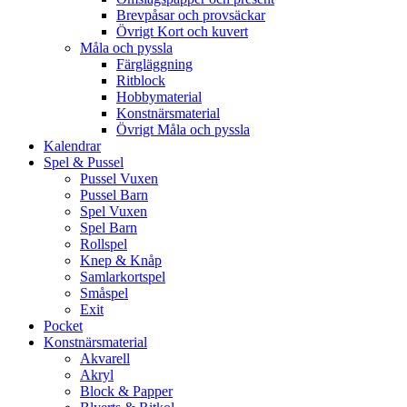
Brevpåsar och provsäckar
Övrigt Kort och kuvert
Måla och pyssla
Färgläggning
Ritblock
Hobbymaterial
Konstnärsmaterial
Övrigt Måla och pyssla
Kalendrar
Spel & Pussel
Pussel Vuxen
Pussel Barn
Spel Vuxen
Spel Barn
Rollspel
Knep & Knåp
Samlarkortspel
Småspel
Exit
Pocket
Konstnärsmaterial
Akvarell
Akryl
Block & Papper