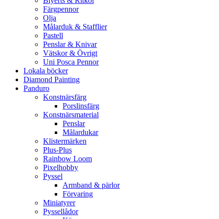
Blyerts & Ritkol
Färgpennor
Olja
Målarduk & Stafflier
Pastell
Penslar & Knivar
Vätskor & Övrigt
Uni Posca Pennor
Lokala böcker
Diamond Painting
Panduro
Konstnärsfärg
Porslinsfärg
Konstnärsmaterial
Penslar
Målardukar
Klistermärken
Plus-Plus
Rainbow Loom
Pixelhobby
Pyssel
Armband & pärlor
Förvaring
Miniatyrer
Pyssellådor