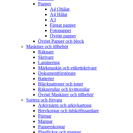
Papper
A4 Ohålat
A4 Hålat
A3
Färgat papper
Fotopapper
Övrigt papper
Övrigt Papper och block
Maskiner och tillbehör
Räknare
Skrivare
Laminering
Märkmaskin och etikettskrivare
Dokumentförstörare
Batterier
Bläckpatroner och toner
Räknerullar och kvittorullar
Övrigt Maskiner och tillbehör
Sortera och förvara
Arkivpärm och arkivkartong
Brevkorgar och tidskriftssamlare
Pärmar
Mappar
Papperskorgar
Plastfickor och mappar