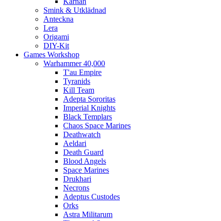
Kärnan
Smink & Utklädnad
Anteckna
Lera
Origami
DIY-Kit
Games Workshop
Warhammer 40,000
T'au Empire
Tyranids
Kill Team
Adepta Sororitas
Imperial Knights
Black Templars
Chaos Space Marines
Deathwatch
Aeldari
Death Guard
Blood Angels
Space Marines
Drukhari
Necrons
Adeptus Custodes
Orks
Astra Militarum