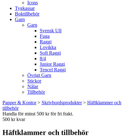
Icons
Tygkassar
Boktillbehör
Garn
Garn
Svensk Ull
Fuga
Raggi
Lovikka
Soft Raggi
8/4
Junior Raggi
Tencel Raggi
Övrigt Garn
Stickor
Nålar
Tillbehör
Papper & Kontor
>
Skrivbordsprodukter
>
Häftklammer och
tillbehör
Handla för minst 500 kr för fri frakt.
500 kr kvar
Häftklammer och tillbehör