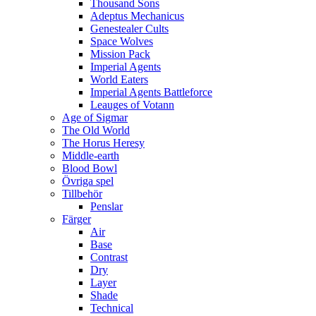
Thousand Sons
Adeptus Mechanicus
Genestealer Cults
Space Wolves
Mission Pack
Imperial Agents
World Eaters
Imperial Agents Battleforce
Leauges of Votann
Age of Sigmar
The Old World
The Horus Heresy
Middle-earth
Blood Bowl
Övriga spel
Tillbehör
Penslar
Färger
Air
Base
Contrast
Dry
Layer
Shade
Technical