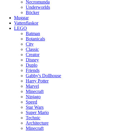
Necromunda
Underworlds
Böcker
Muggar
Vattenflaskor
LEGO
Batman
Botanicals
City
Classic
Creator
Disney
Duplo
Friends
Gabby's Dollhouse
Harry Potter
Marvel
Minecraft
Ninjago
Speed
Star Wars
Super Mario
Technic
Architecture
Minecraft