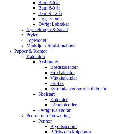
Barn 3-6 år
Barn 6-9 år
Barn 9-12 år
Unga vuxna
Övrigt Leksaker
Nyckelringar & Smått
Prylar
TopModel
Mjukdjur / Squishmallows
Papper & Kontor
Kalendrar
Årsbundet
Bordskalender
Fickkalender
Väggkalender
Filofax
Systemkalendrar och tillbehör
Skolstart
Kalender
Lärarkalender
Övrigt Kalendrar
Pennor och finewriting
Pennor
Blyertspennor
Bläck- och kulpennor