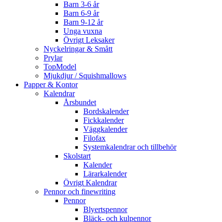
Barn 3-6 år
Barn 6-9 år
Barn 9-12 år
Unga vuxna
Övrigt Leksaker
Nyckelringar & Smått
Prylar
TopModel
Mjukdjur / Squishmallows
Papper & Kontor
Kalendrar
Årsbundet
Bordskalender
Fickkalender
Väggkalender
Filofax
Systemkalendrar och tillbehör
Skolstart
Kalender
Lärarkalender
Övrigt Kalendrar
Pennor och finewriting
Pennor
Blyertspennor
Bläck- och kulpennor