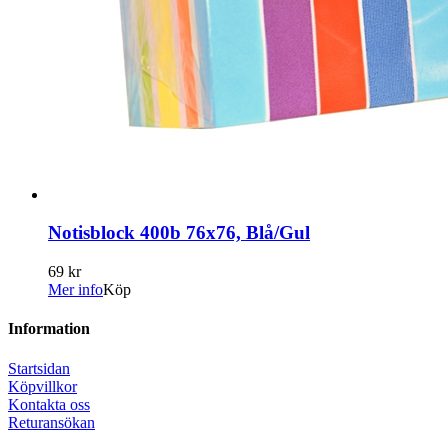
Notisblock 400b 76x76, Blå/Gul
69 kr
Mer info
Köp
Information
Startsidan
Köpvillkor
Kontakta oss
Returansökan