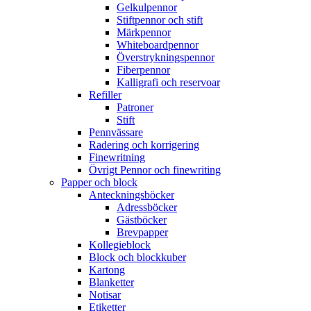
Gelkulpennor
Stiftpennor och stift
Märkpennor
Whiteboardpennor
Överstrykningspennor
Fiberpennor
Kalligrafi och reservoar
Refiller
Patroner
Stift
Pennvässare
Radering och korrigering
Finewritning
Övrigt Pennor och finewriting
Papper och block
Anteckningsböcker
Adressböcker
Gästböcker
Brevpapper
Kollegieblock
Block och blockkuber
Kartong
Blanketter
Notisar
Etiketter