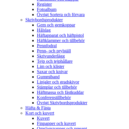
Register
Fotoalbum
Övrigt Sortera och förvara
Skrivbordsprodukter
Gem och gemkoppar
Hålslag
Häftapparat och häftpistol
Häftklammer och tillbehör
Pennfodral
Penn- och prylställ
Skrivunderlägg
Tejp och tejphållare
Lim och klister
Saxar och knivar
Gummiband
Linjaler och gradskivor
Stämplar och tillbehör
Häftmassa och fästkuddar
Konferenstillbehör
Övrigt Skrivbordsprodukter
Häfta & Fästa
Kort och kuvert
Kuvert
Finpapper och kuvert
Omslagspapper och present