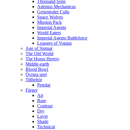
Thousand Sons
Adeptus Mechanicus
Genestealer Cults
Space Wolves
Mission Pack
Imperial Agents
World Eaters
Imperial Agents Battleforce
Leauges of Votann
Age of Sigmar
The Old World
The Horus Heresy
Middle-earth
Blood Bowl
Övriga spel
Tillbehör
Penslar
Färger
Air
Base
Contrast
Dry
Layer
Shade
Technical