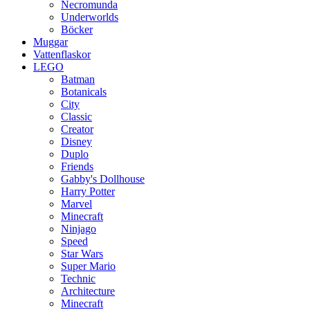
Necromunda
Underworlds
Böcker
Muggar
Vattenflaskor
LEGO
Batman
Botanicals
City
Classic
Creator
Disney
Duplo
Friends
Gabby's Dollhouse
Harry Potter
Marvel
Minecraft
Ninjago
Speed
Star Wars
Super Mario
Technic
Architecture
Minecraft