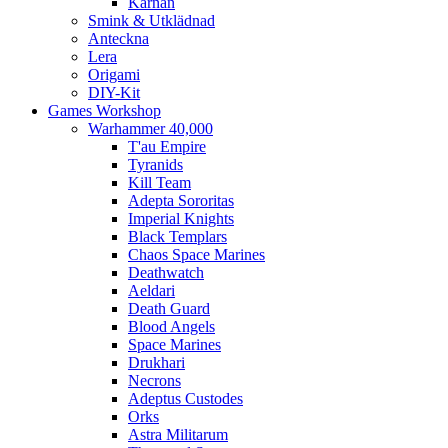
Kärnan
Smink & Utklädnad
Anteckna
Lera
Origami
DIY-Kit
Games Workshop
Warhammer 40,000
T'au Empire
Tyranids
Kill Team
Adepta Sororitas
Imperial Knights
Black Templars
Chaos Space Marines
Deathwatch
Aeldari
Death Guard
Blood Angels
Space Marines
Drukhari
Necrons
Adeptus Custodes
Orks
Astra Militarum