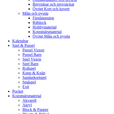
Brevpåsar och provsäckar
Övrigt Kort och kuvert
Måla och pyssla
Färgläggning
Ritblock
Hobbymaterial
Konstnärsmaterial
Övrigt Måla och pyssla
Kalendrar
Spel & Pussel
Pussel Vuxen
Pussel Barn
Spel Vuxen
Spel Barn
Rollspel
Knep & Knåp
Samlarkortspel
Småspel
Exit
Pocket
Konstnärsmaterial
Akvarell
Akryl
Block & Papper