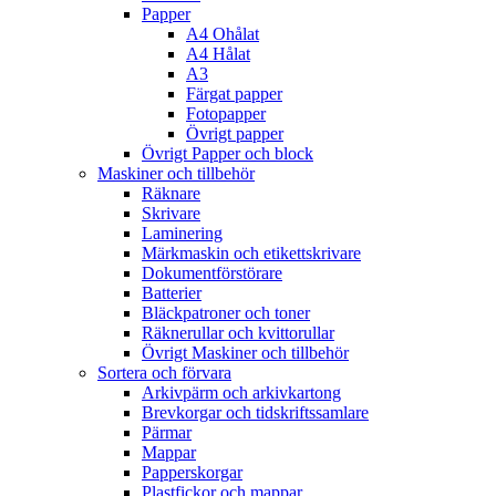
Papper
A4 Ohålat
A4 Hålat
A3
Färgat papper
Fotopapper
Övrigt papper
Övrigt Papper och block
Maskiner och tillbehör
Räknare
Skrivare
Laminering
Märkmaskin och etikettskrivare
Dokumentförstörare
Batterier
Bläckpatroner och toner
Räknerullar och kvittorullar
Övrigt Maskiner och tillbehör
Sortera och förvara
Arkivpärm och arkivkartong
Brevkorgar och tidskriftssamlare
Pärmar
Mappar
Papperskorgar
Plastfickor och mappar