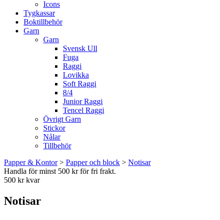
Icons
Tygkassar
Boktillbehör
Garn
Garn
Svensk Ull
Fuga
Raggi
Lovikka
Soft Raggi
8/4
Junior Raggi
Tencel Raggi
Övrigt Garn
Stickor
Nålar
Tillbehör
Papper & Kontor
>
Papper och block
>
Notisar
Handla för minst 500 kr för fri frakt.
500 kr kvar
Notisar