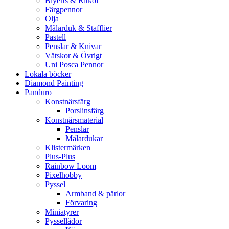
Blyerts & Ritkol
Färgpennor
Olja
Målarduk & Stafflier
Pastell
Penslar & Knivar
Vätskor & Övrigt
Uni Posca Pennor
Lokala böcker
Diamond Painting
Panduro
Konstnärsfärg
Porslinsfärg
Konstnärsmaterial
Penslar
Målardukar
Klistermärken
Plus-Plus
Rainbow Loom
Pixelhobby
Pyssel
Armband & pärlor
Förvaring
Miniatyrer
Pyssellådor