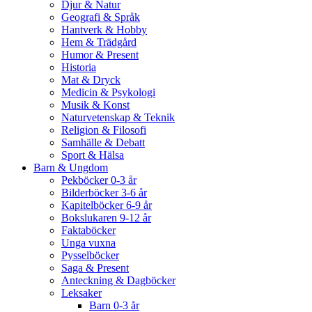
Djur & Natur
Geografi & Språk
Hantverk & Hobby
Hem & Trädgård
Humor & Present
Historia
Mat & Dryck
Medicin & Psykologi
Musik & Konst
Naturvetenskap & Teknik
Religion & Filosofi
Samhälle & Debatt
Sport & Hälsa
Barn & Ungdom
Pekböcker 0-3 år
Bilderböcker 3-6 år
Kapitelböcker 6-9 år
Bokslukaren 9-12 år
Faktaböcker
Unga vuxna
Pysselböcker
Saga & Present
Anteckning & Dagböcker
Leksaker
Barn 0-3 år