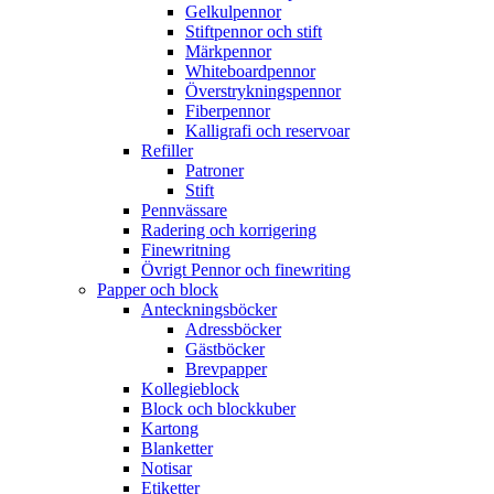
Gelkulpennor
Stiftpennor och stift
Märkpennor
Whiteboardpennor
Överstrykningspennor
Fiberpennor
Kalligrafi och reservoar
Refiller
Patroner
Stift
Pennvässare
Radering och korrigering
Finewritning
Övrigt Pennor och finewriting
Papper och block
Anteckningsböcker
Adressböcker
Gästböcker
Brevpapper
Kollegieblock
Block och blockkuber
Kartong
Blanketter
Notisar
Etiketter