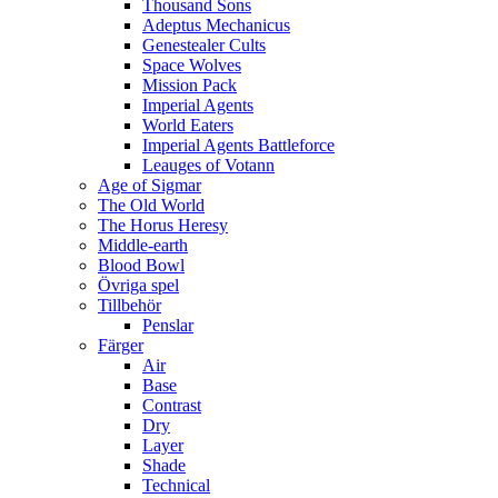
Thousand Sons
Adeptus Mechanicus
Genestealer Cults
Space Wolves
Mission Pack
Imperial Agents
World Eaters
Imperial Agents Battleforce
Leauges of Votann
Age of Sigmar
The Old World
The Horus Heresy
Middle-earth
Blood Bowl
Övriga spel
Tillbehör
Penslar
Färger
Air
Base
Contrast
Dry
Layer
Shade
Technical