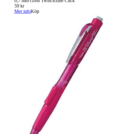
0,7 mm Grön Twist-Erase Click
59 kr
Mer info
Köp