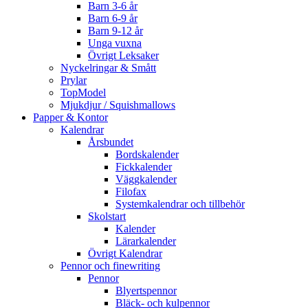
Barn 3-6 år
Barn 6-9 år
Barn 9-12 år
Unga vuxna
Övrigt Leksaker
Nyckelringar & Smått
Prylar
TopModel
Mjukdjur / Squishmallows
Papper & Kontor
Kalendrar
Årsbundet
Bordskalender
Fickkalender
Väggkalender
Filofax
Systemkalendrar och tillbehör
Skolstart
Kalender
Lärarkalender
Övrigt Kalendrar
Pennor och finewriting
Pennor
Blyertspennor
Bläck- och kulpennor