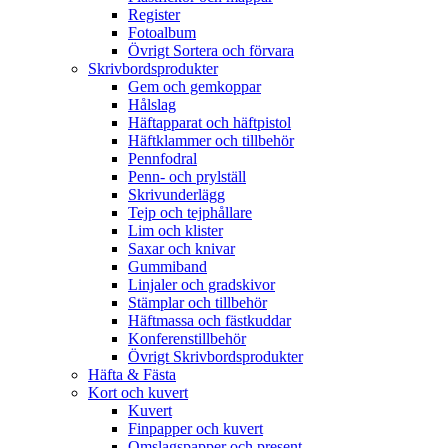
Register
Fotoalbum
Övrigt Sortera och förvara
Skrivbordsprodukter
Gem och gemkoppar
Hålslag
Häftapparat och häftpistol
Häftklammer och tillbehör
Pennfodral
Penn- och prylställ
Skrivunderlägg
Tejp och tejphållare
Lim och klister
Saxar och knivar
Gummiband
Linjaler och gradskivor
Stämplar och tillbehör
Häftmassa och fästkuddar
Konferenstillbehör
Övrigt Skrivbordsprodukter
Häfta & Fästa
Kort och kuvert
Kuvert
Finpapper och kuvert
Omslagspapper och present