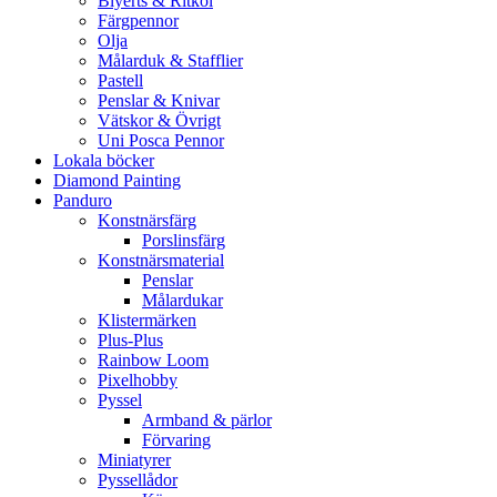
Blyerts & Ritkol
Färgpennor
Olja
Målarduk & Stafflier
Pastell
Penslar & Knivar
Vätskor & Övrigt
Uni Posca Pennor
Lokala böcker
Diamond Painting
Panduro
Konstnärsfärg
Porslinsfärg
Konstnärsmaterial
Penslar
Målardukar
Klistermärken
Plus-Plus
Rainbow Loom
Pixelhobby
Pyssel
Armband & pärlor
Förvaring
Miniatyrer
Pyssellådor