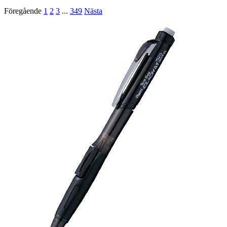
Föregående
1
2
3
...
349
Nästa