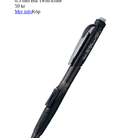
0,5 mm Blå Twist-Erase
59 kr
Mer info
Köp