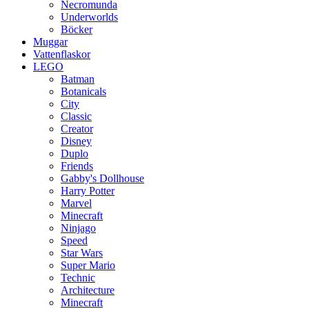
Necromunda
Underworlds
Böcker
Muggar
Vattenflaskor
LEGO
Batman
Botanicals
City
Classic
Creator
Disney
Duplo
Friends
Gabby's Dollhouse
Harry Potter
Marvel
Minecraft
Ninjago
Speed
Star Wars
Super Mario
Technic
Architecture
Minecraft