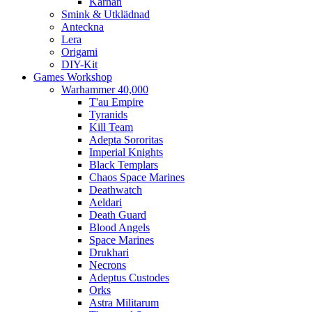
Kärnan
Smink & Utklädnad
Anteckna
Lera
Origami
DIY-Kit
Games Workshop
Warhammer 40,000
T'au Empire
Tyranids
Kill Team
Adepta Sororitas
Imperial Knights
Black Templars
Chaos Space Marines
Deathwatch
Aeldari
Death Guard
Blood Angels
Space Marines
Drukhari
Necrons
Adeptus Custodes
Orks
Astra Militarum