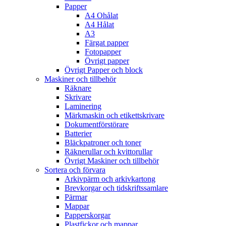
Papper
A4 Ohålat
A4 Hålat
A3
Färgat papper
Fotopapper
Övrigt papper
Övrigt Papper och block
Maskiner och tillbehör
Räknare
Skrivare
Laminering
Märkmaskin och etikettskrivare
Dokumentförstörare
Batterier
Bläckpatroner och toner
Räknerullar och kvittorullar
Övrigt Maskiner och tillbehör
Sortera och förvara
Arkivpärm och arkivkartong
Brevkorgar och tidskriftssamlare
Pärmar
Mappar
Papperskorgar
Plastfickor och mappar