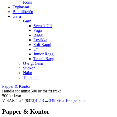
Icons
Tygkassar
Boktillbehör
Garn
Garn
Svensk Ull
Fuga
Raggi
Lovikka
Soft Raggi
8/4
Junior Raggi
Tencel Raggi
Övrigt Garn
Stickor
Nålar
Tillbehör
Papper & Kontor
Handla för minst 500 kr för fri frakt.
500 kr kvar
VISAR
1-24
(8373)
1
2
3
...
349
Sista
100 per sida
Papper & Kontor