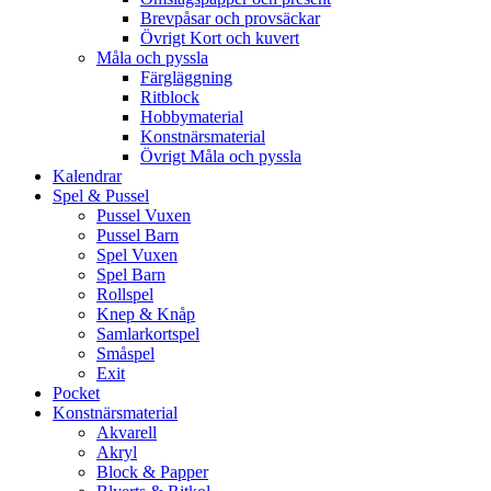
Brevpåsar och provsäckar
Övrigt Kort och kuvert
Måla och pyssla
Färgläggning
Ritblock
Hobbymaterial
Konstnärsmaterial
Övrigt Måla och pyssla
Kalendrar
Spel & Pussel
Pussel Vuxen
Pussel Barn
Spel Vuxen
Spel Barn
Rollspel
Knep & Knåp
Samlarkortspel
Småspel
Exit
Pocket
Konstnärsmaterial
Akvarell
Akryl
Block & Papper