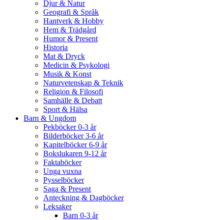
Djur & Natur
Geografi & Språk
Hantverk & Hobby
Hem & Trädgård
Humor & Present
Historia
Mat & Dryck
Medicin & Psykologi
Musik & Konst
Naturvetenskap & Teknik
Religion & Filosofi
Samhälle & Debatt
Sport & Hälsa
Barn & Ungdom
Pekböcker 0-3 år
Bilderböcker 3-6 år
Kapitelböcker 6-9 år
Bokslukaren 9-12 år
Faktaböcker
Unga vuxna
Pysselböcker
Saga & Present
Anteckning & Dagböcker
Leksaker
Barn 0-3 år