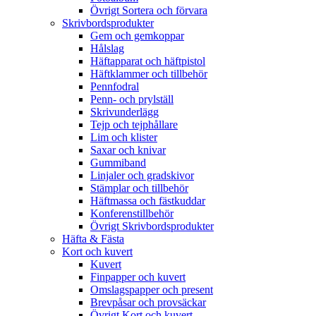
Övrigt Sortera och förvara
Skrivbordsprodukter
Gem och gemkoppar
Hålslag
Häftapparat och häftpistol
Häftklammer och tillbehör
Pennfodral
Penn- och prylställ
Skrivunderlägg
Tejp och tejphållare
Lim och klister
Saxar och knivar
Gummiband
Linjaler och gradskivor
Stämplar och tillbehör
Häftmassa och fästkuddar
Konferenstillbehör
Övrigt Skrivbordsprodukter
Häfta & Fästa
Kort och kuvert
Kuvert
Finpapper och kuvert
Omslagspapper och present
Brevpåsar och provsäckar
Övrigt Kort och kuvert