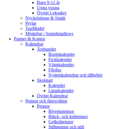
Barn 9-12 år
Unga vuxna
Övrigt Leksaker
Nyckelringar & Smått
Prylar
TopModel
Mjukdjur / Squishmallows
Papper & Kontor
Kalendrar
Årsbundet
Bordskalender
Fickkalender
Väggkalender
Filofax
Systemkalendrar och tillbehör
Skolstart
Kalender
Lärarkalender
Övrigt Kalendrar
Pennor och finewriting
Pennor
Blyertspennor
Bläck- och kulpennor
Gelkulpennor
Stiftpennor och stift