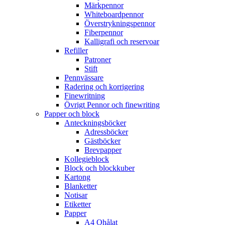
Märkpennor
Whiteboardpennor
Överstrykningspennor
Fiberpennor
Kalligrafi och reservoar
Refiller
Patroner
Stift
Pennvässare
Radering och korrigering
Finewritning
Övrigt Pennor och finewriting
Papper och block
Anteckningsböcker
Adressböcker
Gästböcker
Brevpapper
Kollegieblock
Block och blockkuber
Kartong
Blanketter
Notisar
Etiketter
Papper
A4 Ohålat