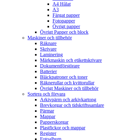
A4 Hålat
A3
Färgat papper
Fotopapper
Övrigt papper
Övrigt Papper och block
Maskiner och tillbehör
Räknare
Skrivare
Laminering
Märkmaskin och etikettskrivare
Dokumentförstörare
Batterier
Bläckpatroner och toner
Räknerullar och kvittorullar
Övrigt Maskiner och tillbehör
Sortera och förvara
Arkivpärm och arkivkartong
Brevkorgar och tidskriftssamlare
Pärmar
Mappar
Papperskorgar
Plastfickor och mappar
Register
Fotoalbum