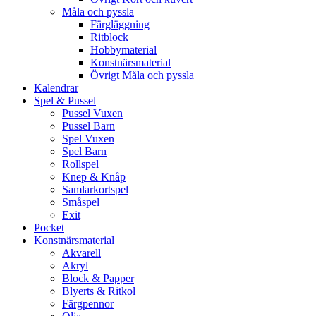
Måla och pyssla
Färgläggning
Ritblock
Hobbymaterial
Konstnärsmaterial
Övrigt Måla och pyssla
Kalendrar
Spel & Pussel
Pussel Vuxen
Pussel Barn
Spel Vuxen
Spel Barn
Rollspel
Knep & Knåp
Samlarkortspel
Småspel
Exit
Pocket
Konstnärsmaterial
Akvarell
Akryl
Block & Papper
Blyerts & Ritkol
Färgpennor