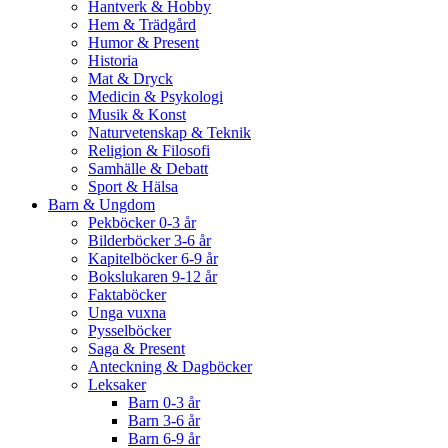
Hantverk & Hobby
Hem & Trädgård
Humor & Present
Historia
Mat & Dryck
Medicin & Psykologi
Musik & Konst
Naturvetenskap & Teknik
Religion & Filosofi
Samhälle & Debatt
Sport & Hälsa
Barn & Ungdom
Pekböcker 0-3 år
Bilderböcker 3-6 år
Kapitelböcker 6-9 år
Bokslukaren 9-12 år
Faktaböcker
Unga vuxna
Pysselböcker
Saga & Present
Anteckning & Dagböcker
Leksaker
Barn 0-3 år
Barn 3-6 år
Barn 6-9 år