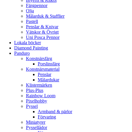
Blyerts & Ritkol
Färgpennor
Olja
Målarduk & Stafflier
Pastell
Penslar & Knivar
Vätskor & Övrigt
Uni Posca Pennor
Lokala böcker
Diamond Painting
Panduro
Konstnärsfärg
Porslinsfärg
Konstnärsmaterial
Penslar
Målardukar
Klistermärken
Plus-Plus
Rainbow Loom
Pixelhobby
Pyssel
Armband & pärlor
Förvaring
Miniatyrer
Pyssellådor