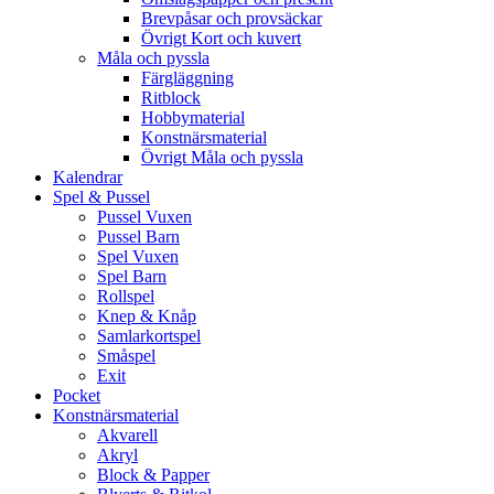
Brevpåsar och provsäckar
Övrigt Kort och kuvert
Måla och pyssla
Färgläggning
Ritblock
Hobbymaterial
Konstnärsmaterial
Övrigt Måla och pyssla
Kalendrar
Spel & Pussel
Pussel Vuxen
Pussel Barn
Spel Vuxen
Spel Barn
Rollspel
Knep & Knåp
Samlarkortspel
Småspel
Exit
Pocket
Konstnärsmaterial
Akvarell
Akryl
Block & Papper