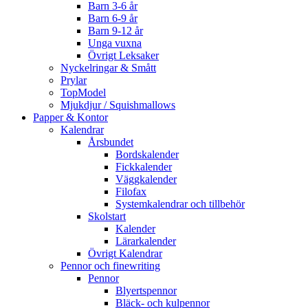
Barn 3-6 år
Barn 6-9 år
Barn 9-12 år
Unga vuxna
Övrigt Leksaker
Nyckelringar & Smått
Prylar
TopModel
Mjukdjur / Squishmallows
Papper & Kontor
Kalendrar
Årsbundet
Bordskalender
Fickkalender
Väggkalender
Filofax
Systemkalendrar och tillbehör
Skolstart
Kalender
Lärarkalender
Övrigt Kalendrar
Pennor och finewriting
Pennor
Blyertspennor
Bläck- och kulpennor