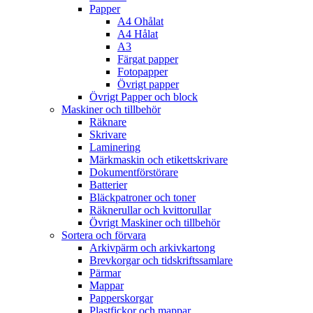
Papper
A4 Ohålat
A4 Hålat
A3
Färgat papper
Fotopapper
Övrigt papper
Övrigt Papper och block
Maskiner och tillbehör
Räknare
Skrivare
Laminering
Märkmaskin och etikettskrivare
Dokumentförstörare
Batterier
Bläckpatroner och toner
Räknerullar och kvittorullar
Övrigt Maskiner och tillbehör
Sortera och förvara
Arkivpärm och arkivkartong
Brevkorgar och tidskriftssamlare
Pärmar
Mappar
Papperskorgar
Plastfickor och mappar