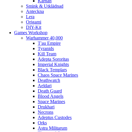
Kärnan
Smink & Utklädnad
Anteckna
Lera
Origami
DIY-Kit
Games Workshop
Warhammer 40,000
T'au Empire
Tyranids
Kill Team
Adepta Sororitas
Imperial Knights
Black Templars
Chaos Space Marines
Deathwatch
Aeldari
Death Guard
Blood Angels
Space Marines
Drukhari
Necrons
Adeptus Custodes
Orks
Astra Militarum