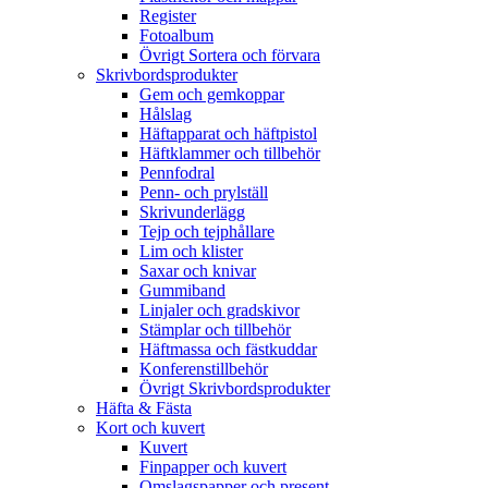
Register
Fotoalbum
Övrigt Sortera och förvara
Skrivbordsprodukter
Gem och gemkoppar
Hålslag
Häftapparat och häftpistol
Häftklammer och tillbehör
Pennfodral
Penn- och prylställ
Skrivunderlägg
Tejp och tejphållare
Lim och klister
Saxar och knivar
Gummiband
Linjaler och gradskivor
Stämplar och tillbehör
Häftmassa och fästkuddar
Konferenstillbehör
Övrigt Skrivbordsprodukter
Häfta & Fästa
Kort och kuvert
Kuvert
Finpapper och kuvert
Omslagspapper och present