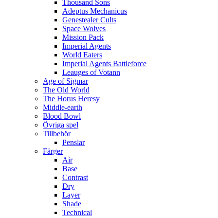
Thousand Sons
Adeptus Mechanicus
Genestealer Cults
Space Wolves
Mission Pack
Imperial Agents
World Eaters
Imperial Agents Battleforce
Leauges of Votann
Age of Sigmar
The Old World
The Horus Heresy
Middle-earth
Blood Bowl
Övriga spel
Tillbehör
Penslar
Färger
Air
Base
Contrast
Dry
Layer
Shade
Technical