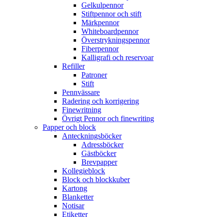
Gelkulpennor
Stiftpennor och stift
Märkpennor
Whiteboardpennor
Överstrykningspennor
Fiberpennor
Kalligrafi och reservoar
Refiller
Patroner
Stift
Pennvässare
Radering och korrigering
Finewritning
Övrigt Pennor och finewriting
Papper och block
Anteckningsböcker
Adressböcker
Gästböcker
Brevpapper
Kollegieblock
Block och blockkuber
Kartong
Blanketter
Notisar
Etiketter