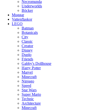
Necromunda
Underworlds
Böcker
Muggar
Vattenflaskor
LEGO
Batman
Botanicals
City
Classic
Creator
Disney
Duplo
Friends
Gabby's Dollhouse
Harry Potter
Marvel
Minecraft
Ninjago
Speed
Star Wars
Super Mario
Technic
Architecture
Minecraft