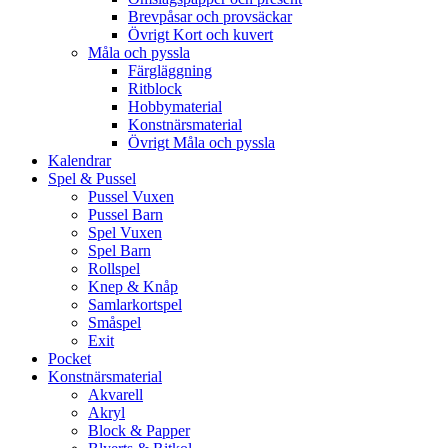
Brevpåsar och provsäckar
Övrigt Kort och kuvert
Måla och pyssla
Färgläggning
Ritblock
Hobbymaterial
Konstnärsmaterial
Övrigt Måla och pyssla
Kalendrar
Spel & Pussel
Pussel Vuxen
Pussel Barn
Spel Vuxen
Spel Barn
Rollspel
Knep & Knåp
Samlarkortspel
Småspel
Exit
Pocket
Konstnärsmaterial
Akvarell
Akryl
Block & Papper