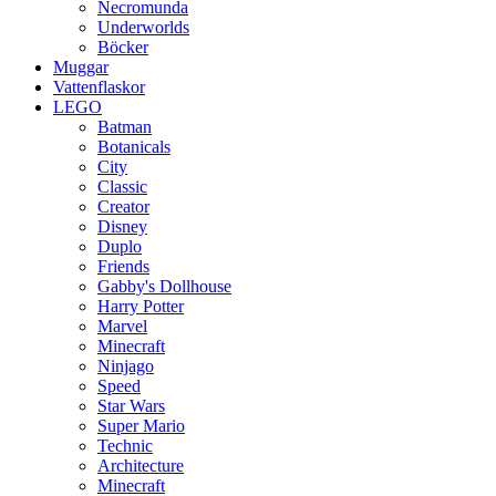
Necromunda
Underworlds
Böcker
Muggar
Vattenflaskor
LEGO
Batman
Botanicals
City
Classic
Creator
Disney
Duplo
Friends
Gabby's Dollhouse
Harry Potter
Marvel
Minecraft
Ninjago
Speed
Star Wars
Super Mario
Technic
Architecture
Minecraft