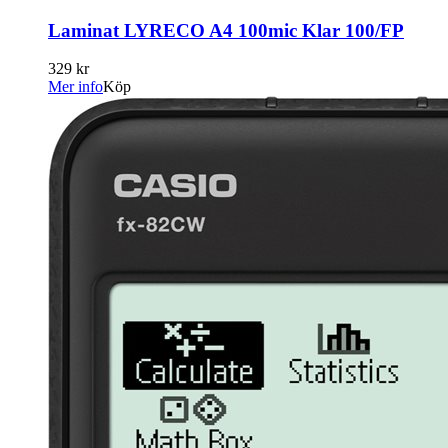
Laminat LYRECO A4 100mic Klar 100/FP
329 kr
Mer info
Köp