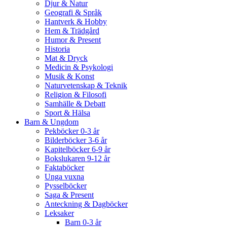
Djur & Natur
Geografi & Språk
Hantverk & Hobby
Hem & Trädgård
Humor & Present
Historia
Mat & Dryck
Medicin & Psykologi
Musik & Konst
Naturvetenskap & Teknik
Religion & Filosofi
Samhälle & Debatt
Sport & Hälsa
Barn & Ungdom
Pekböcker 0-3 år
Bilderböcker 3-6 år
Kapitelböcker 6-9 år
Bokslukaren 9-12 år
Faktaböcker
Unga vuxna
Pysselböcker
Saga & Present
Anteckning & Dagböcker
Leksaker
Barn 0-3 år