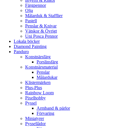
Blyerts & Ritkol
Färgpennor
Olja
Målarduk & Stafflier
Pastell
Penslar & Knivar
Vätskor & Övrigt
Uni Posca Pennor
Lokala böcker
Diamond Painting
Panduro
Konstnärsfärg
Porslinsfärg
Konstnärsmaterial
Penslar
Målardukar
Klistermärken
Plus-Plus
Rainbow Loom
Pixelhobby
Pyssel
Armband & pärlor
Förvaring
Miniatyrer
Pyssellådor