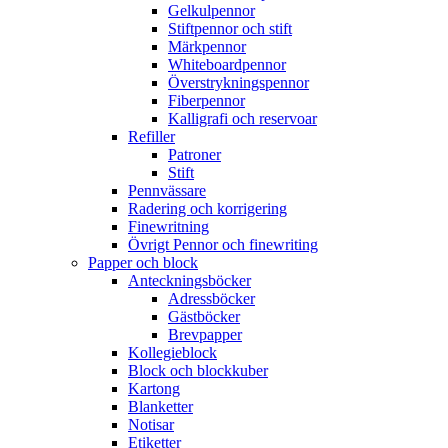
Gelkulpennor
Stiftpennor och stift
Märkpennor
Whiteboardpennor
Överstrykningspennor
Fiberpennor
Kalligrafi och reservoar
Refiller
Patroner
Stift
Pennvässare
Radering och korrigering
Finewritning
Övrigt Pennor och finewriting
Papper och block
Anteckningsböcker
Adressböcker
Gästböcker
Brevpapper
Kollegieblock
Block och blockkuber
Kartong
Blanketter
Notisar
Etiketter