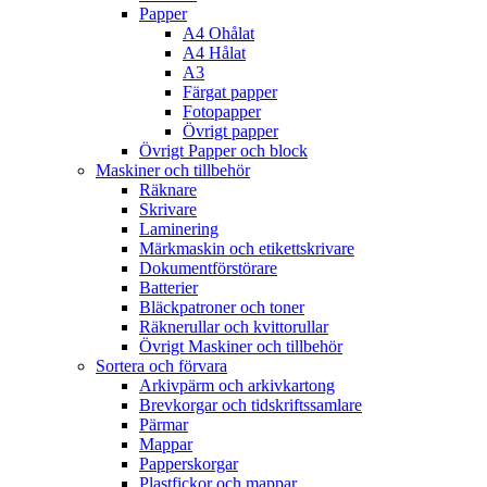
Papper
A4 Ohålat
A4 Hålat
A3
Färgat papper
Fotopapper
Övrigt papper
Övrigt Papper och block
Maskiner och tillbehör
Räknare
Skrivare
Laminering
Märkmaskin och etikettskrivare
Dokumentförstörare
Batterier
Bläckpatroner och toner
Räknerullar och kvittorullar
Övrigt Maskiner och tillbehör
Sortera och förvara
Arkivpärm och arkivkartong
Brevkorgar och tidskriftssamlare
Pärmar
Mappar
Papperskorgar
Plastfickor och mappar