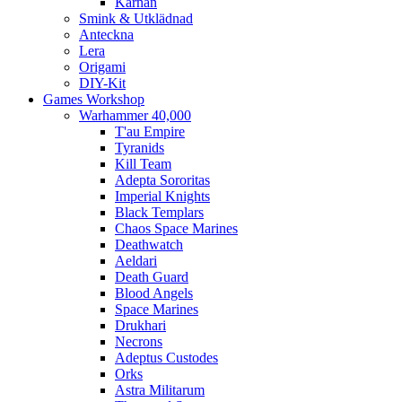
Kärnan
Smink & Utklädnad
Anteckna
Lera
Origami
DIY-Kit
Games Workshop
Warhammer 40,000
T'au Empire
Tyranids
Kill Team
Adepta Sororitas
Imperial Knights
Black Templars
Chaos Space Marines
Deathwatch
Aeldari
Death Guard
Blood Angels
Space Marines
Drukhari
Necrons
Adeptus Custodes
Orks
Astra Militarum