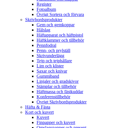
Register
Fotoalbum
Övrigt Sortera och förvara
Skrivbordsprodukter
Gem och gemkoppar
Hålslag
Häftapparat och häftpistol
Häftklammer och tillbehör
Pennfodral
Penn- och prylställ
Skrivunderlägg
Tejp och tejphållare
Lim och klister
Saxar och knivar
Gummiband
Linjaler och gradskivor
Stämplar och tillbehör
Häftmassa och fästkuddar
Konferenstillbehör
Övrigt Skrivbordsprodukter
Häfta & Fästa
Kort och kuvert
Kuvert
Finpapper och kuvert
Omslagspapper och present