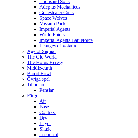
Thousand Sons
Adeptus Mechanicus
Genestealer Cults
Space Wolves
Mission Pack
Imperial Agents
World Eaters
Imperial Agents Battleforce
Leauges of Votann
Age of Sigmar
The Old World
The Horus Heresy
Middle-earth
Blood Bowl
Övriga spel
Tillbehör
Penslar
Färger
Air
Base
Contrast
Dry
Layer
Shade
Technical