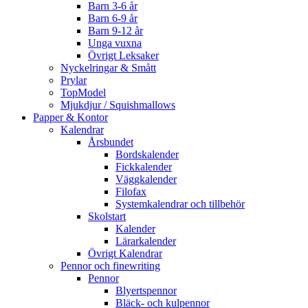
Barn 3-6 år
Barn 6-9 år
Barn 9-12 år
Unga vuxna
Övrigt Leksaker
Nyckelringar & Smått
Prylar
TopModel
Mjukdjur / Squishmallows
Papper & Kontor
Kalendrar
Årsbundet
Bordskalender
Fickkalender
Väggkalender
Filofax
Systemkalendrar och tillbehör
Skolstart
Kalender
Lärarkalender
Övrigt Kalendrar
Pennor och finewriting
Pennor
Blyertspennor
Bläck- och kulpennor