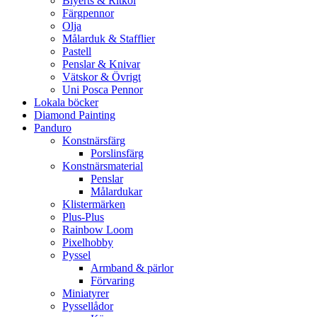
Blyerts & Ritkol
Färgpennor
Olja
Målarduk & Stafflier
Pastell
Penslar & Knivar
Vätskor & Övrigt
Uni Posca Pennor
Lokala böcker
Diamond Painting
Panduro
Konstnärsfärg
Porslinsfärg
Konstnärsmaterial
Penslar
Målardukar
Klistermärken
Plus-Plus
Rainbow Loom
Pixelhobby
Pyssel
Armband & pärlor
Förvaring
Miniatyrer
Pyssellådor