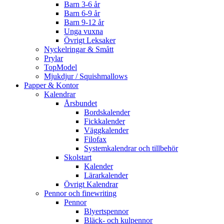
Barn 3-6 år
Barn 6-9 år
Barn 9-12 år
Unga vuxna
Övrigt Leksaker
Nyckelringar & Smått
Prylar
TopModel
Mjukdjur / Squishmallows
Papper & Kontor
Kalendrar
Årsbundet
Bordskalender
Fickkalender
Väggkalender
Filofax
Systemkalendrar och tillbehör
Skolstart
Kalender
Lärarkalender
Övrigt Kalendrar
Pennor och finewriting
Pennor
Blyertspennor
Bläck- och kulpennor