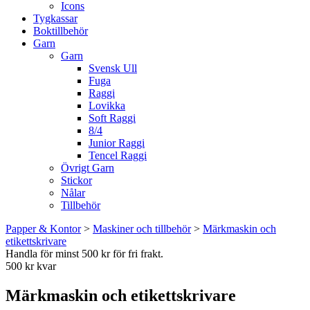
Icons
Tygkassar
Boktillbehör
Garn
Garn
Svensk Ull
Fuga
Raggi
Lovikka
Soft Raggi
8/4
Junior Raggi
Tencel Raggi
Övrigt Garn
Stickor
Nålar
Tillbehör
Papper & Kontor
>
Maskiner och tillbehör
>
Märkmaskin och
etikettskrivare
Handla för minst 500 kr för fri frakt.
500 kr kvar
Märkmaskin och etikettskrivare