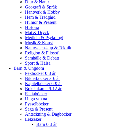
Djur & Natur
Geografi & Språk
Hantverk & Hobby
Hem & Trädgård
Humor & Present
Historia
Mat & Dryck
Medicin & Psykologi
Musik & Konst
Naturvetenskap & Teknik
Religion & Filosofi
Samhälle & Debatt
Sport & Hälsa
Barn & Ungdom
Pekböcker 0-3 år
Bilderböcker 3-6 år
Kapitelböcker 6-9 år
Bokslukaren 9-12 år
Faktaböcker
Unga vuxna
Pysselböcker
Saga & Present
Anteckning & Dagböcker
Leksaker
Barn 0-3 år