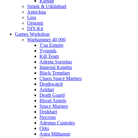
Kärnan
Smink & Utklädnad
Anteckna
Lera
Origami
DIY-Kit
Games Workshop
Warhammer 40,000
T'au Empire
Tyranids
Kill Team
Adepta Sororitas
Imperial Knights
Black Templars
Chaos Space Marines
Deathwatch
Aeldari
Death Guard
Blood Angels
Space Marines
Drukhari
Necrons
Adeptus Custodes
Orks
Astra Militarum