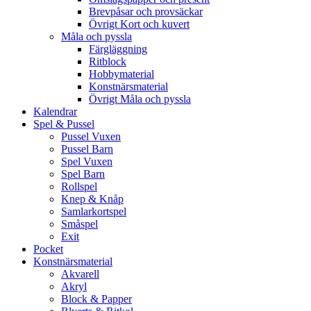
Brevpåsar och provsäckar
Övrigt Kort och kuvert
Måla och pyssla
Färgläggning
Ritblock
Hobbymaterial
Konstnärsmaterial
Övrigt Måla och pyssla
Kalendrar
Spel & Pussel
Pussel Vuxen
Pussel Barn
Spel Vuxen
Spel Barn
Rollspel
Knep & Knåp
Samlarkortspel
Småspel
Exit
Pocket
Konstnärsmaterial
Akvarell
Akryl
Block & Papper