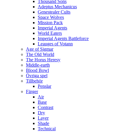
Thousand Sons
Adeptus Mechanicus
Genestealer Cults
Space Wolves
Mission Pack
Imperial Agents
World Eaters
Imperial Agents Battleforce
Leauges of Votann
Age of Sigmar
The Old World
The Horus Heresy
Middle-earth
Blood Bowl
Övriga spel
Tillbehör
Penslar
Färger
Air
Base
Contrast
Dry
Layer
Shade
Technical