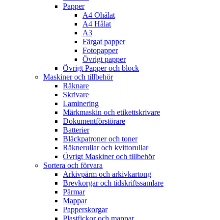
Papper
A4 Ohålat
A4 Hålat
A3
Färgat papper
Fotopapper
Övrigt papper
Övrigt Papper och block
Maskiner och tillbehör
Räknare
Skrivare
Laminering
Märkmaskin och etikettskrivare
Dokumentförstörare
Batterier
Bläckpatroner och toner
Räknerullar och kvittorullar
Övrigt Maskiner och tillbehör
Sortera och förvara
Arkivpärm och arkivkartong
Brevkorgar och tidskriftssamlare
Pärmar
Mappar
Papperskorgar
Plastfickor och mappar