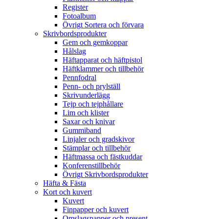
Register
Fotoalbum
Övrigt Sortera och förvara
Skrivbordsprodukter
Gem och gemkoppar
Hålslag
Häftapparat och häftpistol
Häftklammer och tillbehör
Pennfodral
Penn- och prylställ
Skrivunderlägg
Tejp och tejphållare
Lim och klister
Saxar och knivar
Gummiband
Linjaler och gradskivor
Stämplar och tillbehör
Häftmassa och fästkuddar
Konferenstillbehör
Övrigt Skrivbordsprodukter
Häfta & Fästa
Kort och kuvert
Kuvert
Finpapper och kuvert
Omslagspapper och present