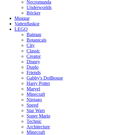
Necromunda
Underworlds
Böcker
Muggar
Vattenflaskor
LEGO
Batman
Botanicals
City
Classic
Creator
Disney
Duplo
Friends
Gabby's Dollhouse
Harry Potter
Marvel
Minecraft
Ninjago
Speed
Star Wars
Super Mario
Technic
Architecture
Minecraft