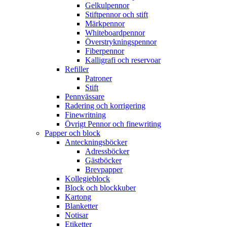
Gelkulpennor
Stiftpennor och stift
Märkpennor
Whiteboardpennor
Överstrykningspennor
Fiberpennor
Kalligrafi och reservoar
Refiller
Patroner
Stift
Pennvässare
Radering och korrigering
Finewritning
Övrigt Pennor och finewriting
Papper och block
Anteckningsböcker
Adressböcker
Gästböcker
Brevpapper
Kollegieblock
Block och blockkuber
Kartong
Blanketter
Notisar
Etiketter