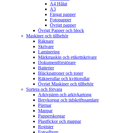
A4 Hålat
A3
Färgat papper
Fotopapper
Övrigt papper
Övrigt Papper och block
Maskiner och tillbehör
Räknare
Skrivare
Laminering
Märkmaskin och etikettskrivare
Dokumentförstörare
Batterier
Bläckpatroner och toner
Räknerullar och kvittorullar
Övrigt Maskiner och tillbehör
Sortera och förvara
Arkivpärm och arkivkartong
Brevkorgar och tidskriftssamlare
Pärmar
Mappar
Papperskorgar
Plastfickor och mappar
Register
Fotoalbum