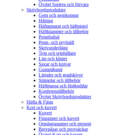
Övrigt Sortera och förvara
Skrivbordsprodukter
Gem och gemkoppar
Hålslag
Häftapparat och häftpistol
Häftklammer och tillbehör
Pennfodral
Penn- och prylställ
Skrivunderlägg
Tejp och tejphållare
Lim och klister
Saxar och knivar
Gummiband
Linjaler och gradskivor
Stämplar och tillbehör
Häftmassa och fästkuddar
Konferenstillbehör
Övrigt Skrivbordsprodukter
Häfta & Fästa
Kort och kuvert
Kuvert
Finpapper och kuvert
Omslagspapper och present
Brevpåsar och provsäckar
Övrigt Kort och kuvert