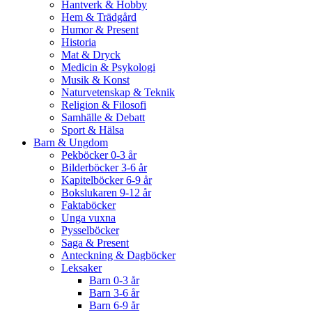
Hantverk & Hobby
Hem & Trädgård
Humor & Present
Historia
Mat & Dryck
Medicin & Psykologi
Musik & Konst
Naturvetenskap & Teknik
Religion & Filosofi
Samhälle & Debatt
Sport & Hälsa
Barn & Ungdom
Pekböcker 0-3 år
Bilderböcker 3-6 år
Kapitelböcker 6-9 år
Bokslukaren 9-12 år
Faktaböcker
Unga vuxna
Pysselböcker
Saga & Present
Anteckning & Dagböcker
Leksaker
Barn 0-3 år
Barn 3-6 år
Barn 6-9 år