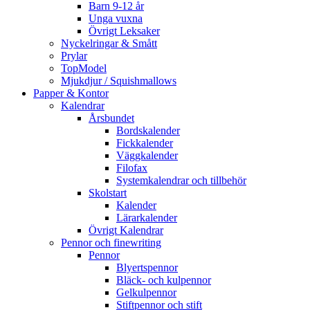
Barn 9-12 år
Unga vuxna
Övrigt Leksaker
Nyckelringar & Smått
Prylar
TopModel
Mjukdjur / Squishmallows
Papper & Kontor
Kalendrar
Årsbundet
Bordskalender
Fickkalender
Väggkalender
Filofax
Systemkalendrar och tillbehör
Skolstart
Kalender
Lärarkalender
Övrigt Kalendrar
Pennor och finewriting
Pennor
Blyertspennor
Bläck- och kulpennor
Gelkulpennor
Stiftpennor och stift