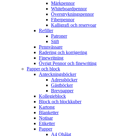
Märkpennor
Whiteboardpennor
Överstrykningspennor
Fiberpennor
Kalligrafi och reservoar
Refiller
Patroner
Stift
Pennvässare
Radering och korrigering
Finewritning
Övrigt Pennor och finewriting
Papper och block
Anteckningsböcker
Adressböcker
Gästböcker
Brevpapper
Kollegieblock
Block och blockkuber
Kartong
Blanketter
Notisar
Etiketter
Papper
A4 Ohålat