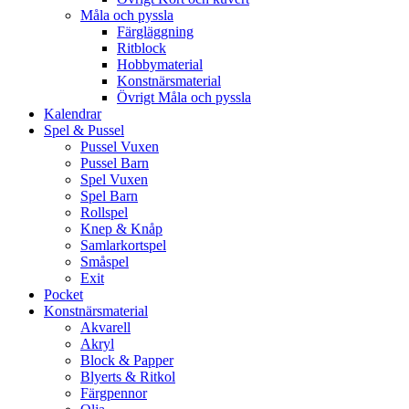
Måla och pyssla
Färgläggning
Ritblock
Hobbymaterial
Konstnärsmaterial
Övrigt Måla och pyssla
Kalendrar
Spel & Pussel
Pussel Vuxen
Pussel Barn
Spel Vuxen
Spel Barn
Rollspel
Knep & Knåp
Samlarkortspel
Småspel
Exit
Pocket
Konstnärsmaterial
Akvarell
Akryl
Block & Papper
Blyerts & Ritkol
Färgpennor