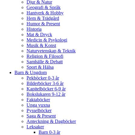
Djur & Natur
Geografi & Språk
Hantverk & Hobby
Hem & Trädgård
Humor & Present
Historia
Mat & Dryck
Medicin & Psykologi
Musik & Konst
Naturvetenskap & Teknik
Religion & Filosofi
Samhälle & Debatt
Sport & Hälsa
Barn & Ungdom
Pekböcker 0-3 år
Bilderböcker 3-6 år
Kapitelböcker 6-9 år
Bokslukaren 9-12 år
Faktaböcker
Unga vuxna
Pysselböcker
Saga & Present
Anteckning & Dagböcker
Leksaker
Barn 0-3 år