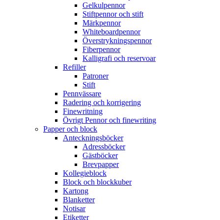
Gelkulpennor
Stiftpennor och stift
Märkpennor
Whiteboardpennor
Överstrykningspennor
Fiberpennor
Kalligrafi och reservoar
Refiller
Patroner
Stift
Pennvässare
Radering och korrigering
Finewritning
Övrigt Pennor och finewriting
Papper och block
Anteckningsböcker
Adressböcker
Gästböcker
Brevpapper
Kollegieblock
Block och blockkuber
Kartong
Blanketter
Notisar
Etiketter