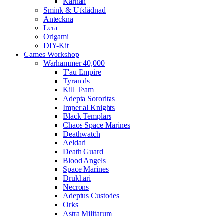
Kärnan
Smink & Utklädnad
Anteckna
Lera
Origami
DIY-Kit
Games Workshop
Warhammer 40,000
T'au Empire
Tyranids
Kill Team
Adepta Sororitas
Imperial Knights
Black Templars
Chaos Space Marines
Deathwatch
Aeldari
Death Guard
Blood Angels
Space Marines
Drukhari
Necrons
Adeptus Custodes
Orks
Astra Militarum