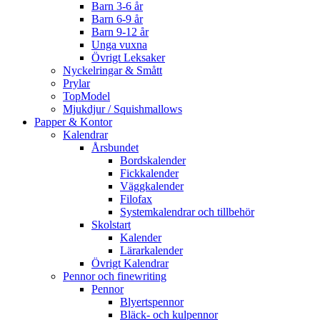
Barn 3-6 år
Barn 6-9 år
Barn 9-12 år
Unga vuxna
Övrigt Leksaker
Nyckelringar & Smått
Prylar
TopModel
Mjukdjur / Squishmallows
Papper & Kontor
Kalendrar
Årsbundet
Bordskalender
Fickkalender
Väggkalender
Filofax
Systemkalendrar och tillbehör
Skolstart
Kalender
Lärarkalender
Övrigt Kalendrar
Pennor och finewriting
Pennor
Blyertspennor
Bläck- och kulpennor