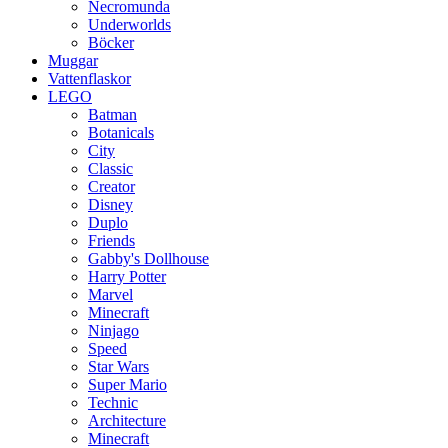
Necromunda
Underworlds
Böcker
Muggar
Vattenflaskor
LEGO
Batman
Botanicals
City
Classic
Creator
Disney
Duplo
Friends
Gabby's Dollhouse
Harry Potter
Marvel
Minecraft
Ninjago
Speed
Star Wars
Super Mario
Technic
Architecture
Minecraft