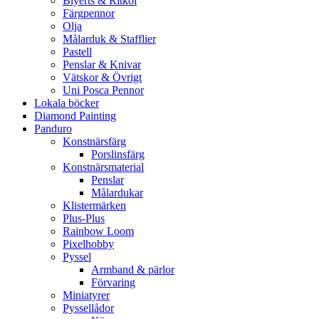
Blyerts & Ritkol
Färgpennor
Olja
Målarduk & Stafflier
Pastell
Penslar & Knivar
Vätskor & Övrigt
Uni Posca Pennor
Lokala böcker
Diamond Painting
Panduro
Konstnärsfärg
Porslinsfärg
Konstnärsmaterial
Penslar
Målardukar
Klistermärken
Plus-Plus
Rainbow Loom
Pixelhobby
Pyssel
Armband & pärlor
Förvaring
Miniatyrer
Pyssellådor