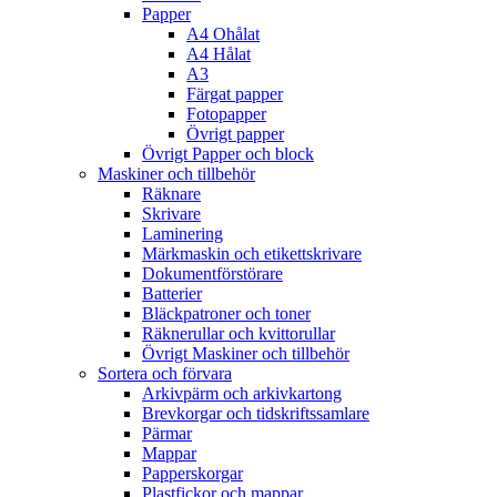
Papper
A4 Ohålat
A4 Hålat
A3
Färgat papper
Fotopapper
Övrigt papper
Övrigt Papper och block
Maskiner och tillbehör
Räknare
Skrivare
Laminering
Märkmaskin och etikettskrivare
Dokumentförstörare
Batterier
Bläckpatroner och toner
Räknerullar och kvittorullar
Övrigt Maskiner och tillbehör
Sortera och förvara
Arkivpärm och arkivkartong
Brevkorgar och tidskriftssamlare
Pärmar
Mappar
Papperskorgar
Plastfickor och mappar