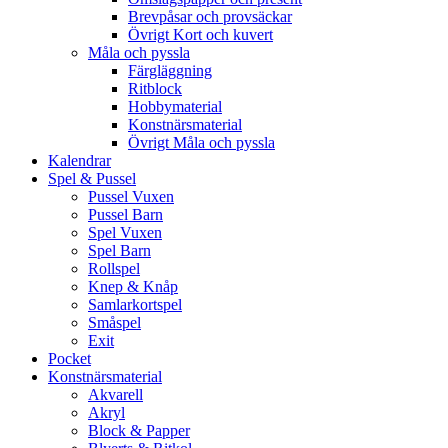
Brevpåsar och provsäckar
Övrigt Kort och kuvert
Måla och pyssla
Färgläggning
Ritblock
Hobbymaterial
Konstnärsmaterial
Övrigt Måla och pyssla
Kalendrar
Spel & Pussel
Pussel Vuxen
Pussel Barn
Spel Vuxen
Spel Barn
Rollspel
Knep & Knåp
Samlarkortspel
Småspel
Exit
Pocket
Konstnärsmaterial
Akvarell
Akryl
Block & Papper