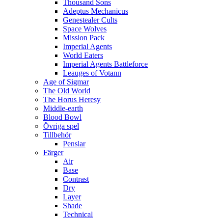
Thousand Sons
Adeptus Mechanicus
Genestealer Cults
Space Wolves
Mission Pack
Imperial Agents
World Eaters
Imperial Agents Battleforce
Leauges of Votann
Age of Sigmar
The Old World
The Horus Heresy
Middle-earth
Blood Bowl
Övriga spel
Tillbehör
Penslar
Färger
Air
Base
Contrast
Dry
Layer
Shade
Technical