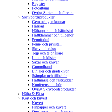
Register
Fotoalbum
Övrigt Sortera och förvara
Skrivbordsprodukter
Gem och gemkoppar
Hålslag
Häftapparat och häftpistol
Häftklammer och tillbehör
Pennfodral
Penn- och prylställ
Skrivunderlägg
Tejp och tejphållare
Lim och klister
Saxar och knivar
Gummiband
Linjaler och gradskivor
Stämplar och tillbehör
Häftmassa och fästkuddar
Konferenstillbehör
Övrigt Skrivbordsprodukter
Häfta & Fästa
Kort och kuvert
Kuvert
Finpapper och kuvert
Omslagspapper och present