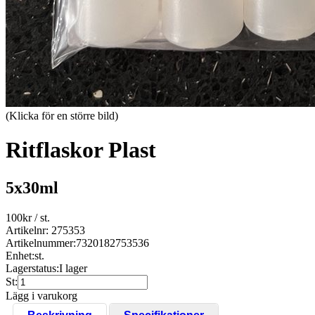
(Klicka för en större bild)
Ritflaskor Plast
5x30ml
100
kr
/ st.
Artikelnr: 275353
Artikelnummer:
7320182753536
Enhet:
st.
Lagerstatus:
I lager
St:
Lägg i varukorg