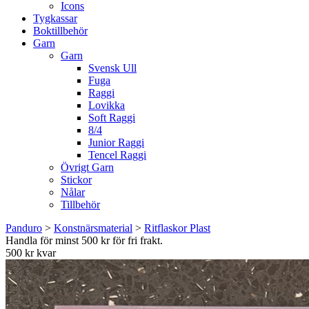
Icons
Tygkassar
Boktillbehör
Garn
Garn
Svensk Ull
Fuga
Raggi
Lovikka
Soft Raggi
8/4
Junior Raggi
Tencel Raggi
Övrigt Garn
Stickor
Nålar
Tillbehör
Panduro
>
Konstnärsmaterial
>
Ritflaskor Plast
Handla för minst 500 kr för fri frakt.
500 kr kvar