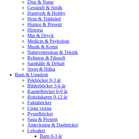
Djur & Natur
Geografi & Språk
Hantverk & Hobby
Hem & Trädgård
Humor & Present
Historia
Mat & Dryck
Medicin & Psykologi
Musik & Konst
Naturvetenskap & Teknik
Religion & Filosofi
Samhälle & Debatt
Sport & Hälsa
Barn & Ungdom
Pekböcker 0-3 år
Bilderböcker 3-6 år
Kapitelböcker 6-9 år
Bokslukaren 9-12 år
Faktaböcker
Unga vuxna
Pysselböcker
Saga & Present
Anteckning & Dagböcker
Leksaker
Barn 0-3 år