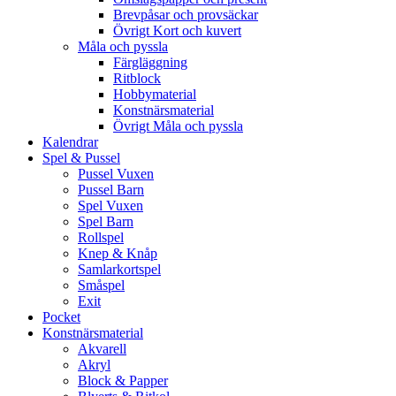
Brevpåsar och provsäckar
Övrigt Kort och kuvert
Måla och pyssla
Färgläggning
Ritblock
Hobbymaterial
Konstnärsmaterial
Övrigt Måla och pyssla
Kalendrar
Spel & Pussel
Pussel Vuxen
Pussel Barn
Spel Vuxen
Spel Barn
Rollspel
Knep & Knåp
Samlarkortspel
Småspel
Exit
Pocket
Konstnärsmaterial
Akvarell
Akryl
Block & Papper