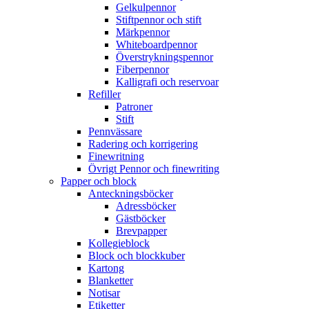
Gelkulpennor
Stiftpennor och stift
Märkpennor
Whiteboardpennor
Överstrykningspennor
Fiberpennor
Kalligrafi och reservoar
Refiller
Patroner
Stift
Pennvässare
Radering och korrigering
Finewritning
Övrigt Pennor och finewriting
Papper och block
Anteckningsböcker
Adressböcker
Gästböcker
Brevpapper
Kollegieblock
Block och blockkuber
Kartong
Blanketter
Notisar
Etiketter