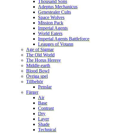
Thousand Sons
Adeptus Mechanicus
Genestealer Cults
Space Wolves
Mission Pack
Imperial Agents
World Eaters
Imperial Agents Battleforce
Leauges of Votann
Age of Sigmar
The Old World
The Horus Heresy
Middle-earth
Blood Bowl
Övriga spel
Tillbehör
Penslar
Färger
Air
Base
Contrast
Dry
Layer
Shade
Technical