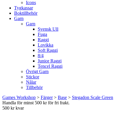
Icons
Tygkassar
Boktillbehör
Garn
Garn
Svensk Ull
Fuga
Raggi
Lovikka
Soft Raggi
8/4
Junior Raggi
Tencel Raggi
Övrigt Garn
Stickor
Nålar
Tillbehör
Games Workshop
>
Färger
>
Base
>
Stegadon Scale Green
Handla för minst 500 kr för fri frakt.
500 kr kvar