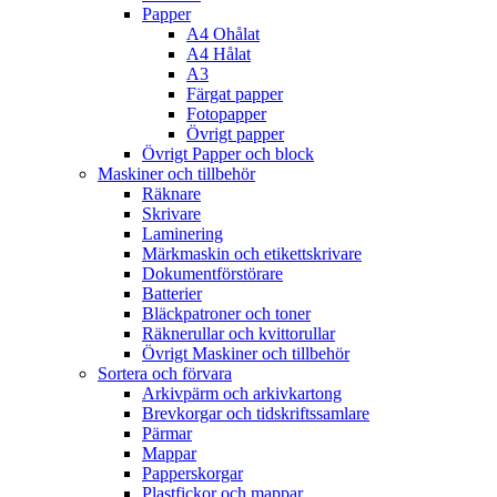
Papper
A4 Ohålat
A4 Hålat
A3
Färgat papper
Fotopapper
Övrigt papper
Övrigt Papper och block
Maskiner och tillbehör
Räknare
Skrivare
Laminering
Märkmaskin och etikettskrivare
Dokumentförstörare
Batterier
Bläckpatroner och toner
Räknerullar och kvittorullar
Övrigt Maskiner och tillbehör
Sortera och förvara
Arkivpärm och arkivkartong
Brevkorgar och tidskriftssamlare
Pärmar
Mappar
Papperskorgar
Plastfickor och mappar