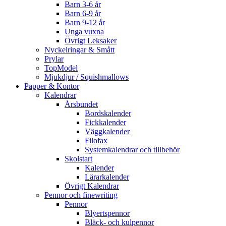
Barn 3-6 år
Barn 6-9 år
Barn 9-12 år
Unga vuxna
Övrigt Leksaker
Nyckelringar & Smått
Prylar
TopModel
Mjukdjur / Squishmallows
Papper & Kontor
Kalendrar
Årsbundet
Bordskalender
Fickkalender
Väggkalender
Filofax
Systemkalendrar och tillbehör
Skolstart
Kalender
Lärarkalender
Övrigt Kalendrar
Pennor och finewriting
Pennor
Blyertspennor
Bläck- och kulpennor