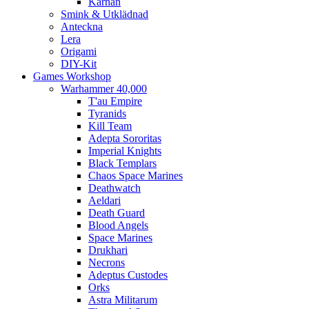
Kärnan
Smink & Utklädnad
Anteckna
Lera
Origami
DIY-Kit
Games Workshop
Warhammer 40,000
T'au Empire
Tyranids
Kill Team
Adepta Sororitas
Imperial Knights
Black Templars
Chaos Space Marines
Deathwatch
Aeldari
Death Guard
Blood Angels
Space Marines
Drukhari
Necrons
Adeptus Custodes
Orks
Astra Militarum