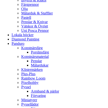
Blyerts & Ritkol
Färgpennor
Olja
Målarduk & Stafflier
Pastell
Penslar & Knivar
Vätskor & Övrigt
Uni Posca Pennor
Lokala böcker
Diamond Painting
Panduro
Konstnärsfärg
Porslinsfärg
Konstnärsmaterial
Penslar
Målardukar
Klistermärken
Plus-Plus
Rainbow Loom
Pixelhobby
Pyssel
Armband & pärlor
Förvaring
Miniatyrer
Pyssellådor