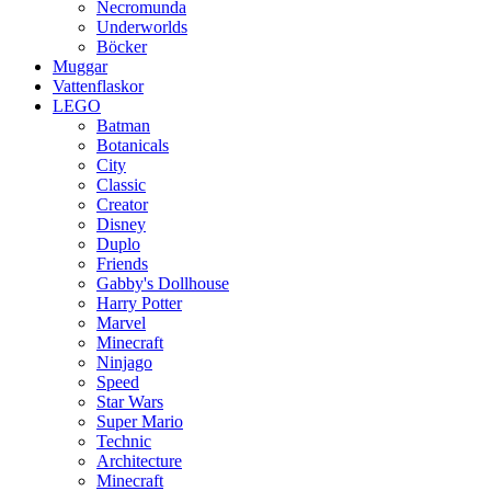
Necromunda
Underworlds
Böcker
Muggar
Vattenflaskor
LEGO
Batman
Botanicals
City
Classic
Creator
Disney
Duplo
Friends
Gabby's Dollhouse
Harry Potter
Marvel
Minecraft
Ninjago
Speed
Star Wars
Super Mario
Technic
Architecture
Minecraft