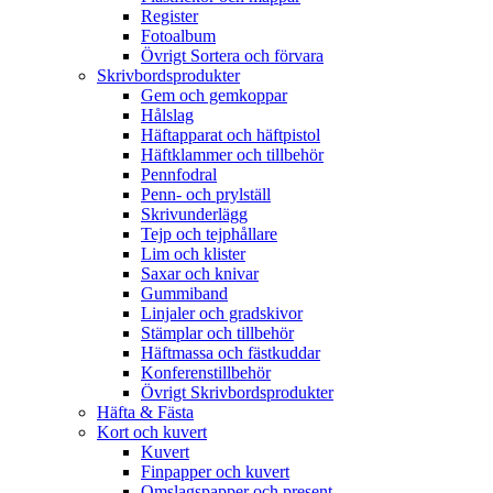
Register
Fotoalbum
Övrigt Sortera och förvara
Skrivbordsprodukter
Gem och gemkoppar
Hålslag
Häftapparat och häftpistol
Häftklammer och tillbehör
Pennfodral
Penn- och prylställ
Skrivunderlägg
Tejp och tejphållare
Lim och klister
Saxar och knivar
Gummiband
Linjaler och gradskivor
Stämplar och tillbehör
Häftmassa och fästkuddar
Konferenstillbehör
Övrigt Skrivbordsprodukter
Häfta & Fästa
Kort och kuvert
Kuvert
Finpapper och kuvert
Omslagspapper och present