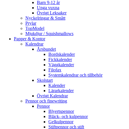
Barn 9-12 år
Unga vuxna
Övrigt Leksaker
Nyckelringar & Smått
Prylar
TopModel
Mjukdjur / Squishmallows
Papper & Kontor
Kalendrar
Årsbundet
Bordskalender
Fickkalender
Väggkalender
Filofax
Systemkalendrar och tillbehör
Skolstart
Kalender
Lärarkalender
Övrigt Kalendrar
Pennor och finewriting
Pennor
Blyertspennor
Bläck- och kulpennor
Gelkulpennor
Stiftpennor och stift