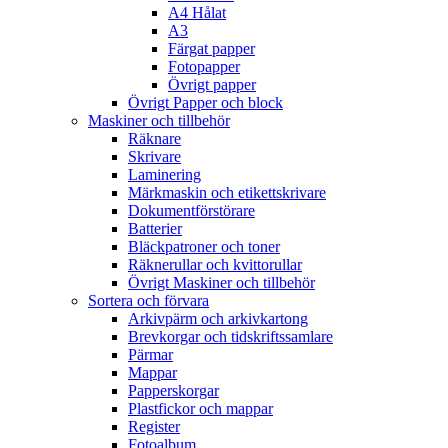
A4 Hålat
A3
Färgat papper
Fotopapper
Övrigt papper
Övrigt Papper och block
Maskiner och tillbehör
Räknare
Skrivare
Laminering
Märkmaskin och etikettskrivare
Dokumentförstörare
Batterier
Bläckpatroner och toner
Räknerullar och kvittorullar
Övrigt Maskiner och tillbehör
Sortera och förvara
Arkivpärm och arkivkartong
Brevkorgar och tidskriftssamlare
Pärmar
Mappar
Papperskorgar
Plastfickor och mappar
Register
Fotoalbum