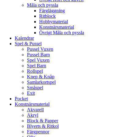
Måla och pyssla
Färgläggning
Ritblock
Hobbymaterial
Konstnärsmaterial
Övrigt Måla och pyssla
Kalendrar
Spel & Pussel
Pussel Vuxen
Pussel Barn
Spel Vuxen
Spel Barn
Rollspel
Knep & Knåp
Samlarkortspel
Småspel
Exit
Pocket
Konstnärsmaterial
Akvarell
Akryl
Block & Papper
Blyerts & Ritkol
Färgpennor