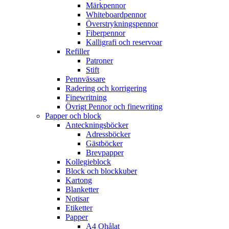
Märkpennor
Whiteboardpennor
Överstrykningspennor
Fiberpennor
Kalligrafi och reservoar
Refiller
Patroner
Stift
Pennvässare
Radering och korrigering
Finewritning
Övrigt Pennor och finewriting
Papper och block
Anteckningsböcker
Adressböcker
Gästböcker
Brevpapper
Kollegieblock
Block och blockkuber
Kartong
Blanketter
Notisar
Etiketter
Papper
A4 Ohålat