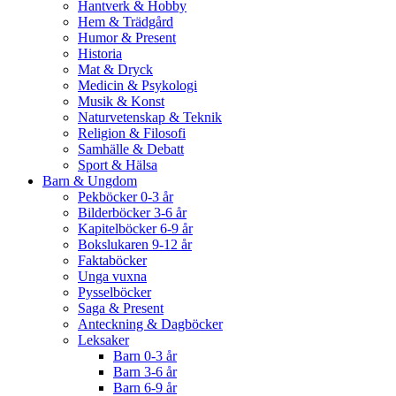
Hantverk & Hobby
Hem & Trädgård
Humor & Present
Historia
Mat & Dryck
Medicin & Psykologi
Musik & Konst
Naturvetenskap & Teknik
Religion & Filosofi
Samhälle & Debatt
Sport & Hälsa
Barn & Ungdom
Pekböcker 0-3 år
Bilderböcker 3-6 år
Kapitelböcker 6-9 år
Bokslukaren 9-12 år
Faktaböcker
Unga vuxna
Pysselböcker
Saga & Present
Anteckning & Dagböcker
Leksaker
Barn 0-3 år
Barn 3-6 år
Barn 6-9 år