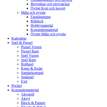
Brevpåsar och provsäckar
Övrigt Kort och kuvert
Måla och pyssla
Färgläggning
Ritblock
Hobbymaterial
Konstnärsmaterial
Övrigt Måla och pyssla
Kalendrar
Spel & Pussel
Pussel Vuxen
Pussel Barn
Spel Vuxen
Spel Barn
Rollspel
Knep & Knåp
Samlarkortspel
Småspel
Exit
Pocket
Konstnärsmaterial
Akvarell
Akryl
Block & Papper