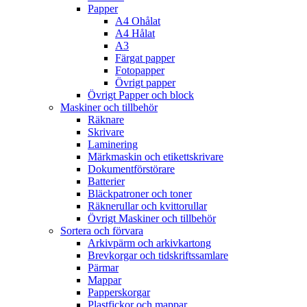
Papper
A4 Ohålat
A4 Hålat
A3
Färgat papper
Fotopapper
Övrigt papper
Övrigt Papper och block
Maskiner och tillbehör
Räknare
Skrivare
Laminering
Märkmaskin och etikettskrivare
Dokumentförstörare
Batterier
Bläckpatroner och toner
Räknerullar och kvittorullar
Övrigt Maskiner och tillbehör
Sortera och förvara
Arkivpärm och arkivkartong
Brevkorgar och tidskriftssamlare
Pärmar
Mappar
Papperskorgar
Plastfickor och mappar