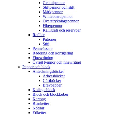
Gelkulpennor
Stiftpennor och stift
Märkpennor
Whiteboardpennor
Överstrykningspennor
Fiberpennor
Kalligrafi och reservoar
Refiller
Patroner
Stift
Pennvässare
Radering och korrigering
Finewritning
Övrigt Pennor och finewriting
Papper och block
Anteckningsböcker
Adressböcker
Gästböcker
Brevpapper
Kollegieblock
Block och blockkuber
Kartong
Blanketter
Notisar
Etiketter