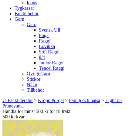
Icons
Tygkassar
Boktillbehör
Garn
Garn
Svensk Ull
Fuga
Raggi
Lovikka
Soft Raggi
8/4
Junior Raggi
Tencel Raggi
Övrigt Garn
Stickor
Nålar
Tillbehör
U-Facklitteratur
>
Kropp & Själ
>
Familj och hälsa
>
Light on
Pranayama
Handla för minst 500 kr för fri frakt.
500 kr kvar