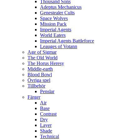
Thousand Sons
Adeptus Mechanicus
Genestealer Cults
Space Wolves
Mission Pack
Imperial Agents
World Eaters
Imperial Agents Battleforce
Leauges of Votann
Age of Sigmar
The Old World
The Horus Heresy
Middle-earth
Blood Bowl
Övriga spel
Tillbehör
Penslar
Färger
Air
Base
Contrast
Dry
Layer
Shade
Technical