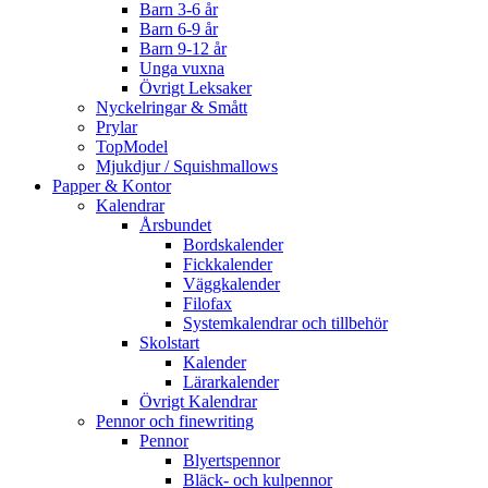
Barn 3-6 år
Barn 6-9 år
Barn 9-12 år
Unga vuxna
Övrigt Leksaker
Nyckelringar & Smått
Prylar
TopModel
Mjukdjur / Squishmallows
Papper & Kontor
Kalendrar
Årsbundet
Bordskalender
Fickkalender
Väggkalender
Filofax
Systemkalendrar och tillbehör
Skolstart
Kalender
Lärarkalender
Övrigt Kalendrar
Pennor och finewriting
Pennor
Blyertspennor
Bläck- och kulpennor