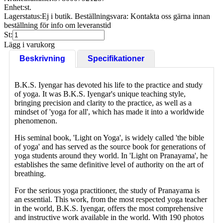
Enhet:
st.
Lagerstatus:
Ej i butik. Beställningsvara: Kontakta oss gärna innan
beställning för info om leveranstid
St:
Lägg i varukorg
Beskrivning
Specifikationer
B.K.S. Iyengar has devoted his life to the practice and study
of yoga. It was B.K.S. Iyengar's unique teaching style,
bringing precision and clarity to the practice, as well as a
mindset of 'yoga for all', which has made it into a worldwide
phenomenon.
His seminal book, 'Light on Yoga', is widely called 'the bible
of yoga' and has served as the source book for generations of
yoga students around they world. In 'Light on Pranayama', he
establishes the same definitive level of authority on the art of
breathing.
For the serious yoga practitioner, the study of Pranayama is
an essential. This work, from the most respected yoga teacher
in the world, B.K.S. Iyengar, offers the most comprehensive
and instructive work available in the world. With 190 photos