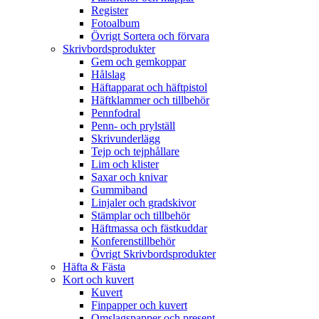
Register
Fotoalbum
Övrigt Sortera och förvara
Skrivbordsprodukter
Gem och gemkoppar
Hålslag
Häftapparat och häftpistol
Häftklammer och tillbehör
Pennfodral
Penn- och prylställ
Skrivunderlägg
Tejp och tejphållare
Lim och klister
Saxar och knivar
Gummiband
Linjaler och gradskivor
Stämplar och tillbehör
Häftmassa och fästkuddar
Konferenstillbehör
Övrigt Skrivbordsprodukter
Häfta & Fästa
Kort och kuvert
Kuvert
Finpapper och kuvert
Omslagspapper och present