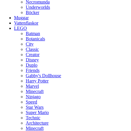
Necromunda
Underworlds
Böcker
Muggar
Vattenflaskor
LEGO
Batman
Botanicals
City
Classic
Creator
Disney
Duplo
Friends
Gabby's Dollhouse
Harry Potter
Marvel
Minecraft
Ninjago
Speed
Star Wars
Super Mario
Technic
Architecture
Minecraft