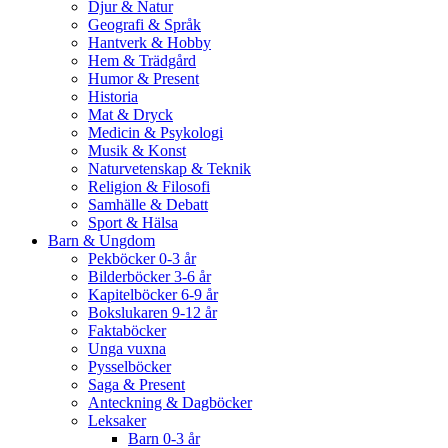
Djur & Natur
Geografi & Språk
Hantverk & Hobby
Hem & Trädgård
Humor & Present
Historia
Mat & Dryck
Medicin & Psykologi
Musik & Konst
Naturvetenskap & Teknik
Religion & Filosofi
Samhälle & Debatt
Sport & Hälsa
Barn & Ungdom
Pekböcker 0-3 år
Bilderböcker 3-6 år
Kapitelböcker 6-9 år
Bokslukaren 9-12 år
Faktaböcker
Unga vuxna
Pysselböcker
Saga & Present
Anteckning & Dagböcker
Leksaker
Barn 0-3 år