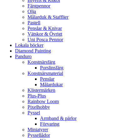
Blyerts & Ritkol
Färgpennor
Olja
Målarduk & Stafflier
Pastell
Penslar & Knivar
Vätskor & Övrigt
Uni Posca Pennor
Lokala böcker
Diamond Painting
Panduro
Konstnärsfärg
Porslinsfärg
Konstnärsmaterial
Penslar
Målardukar
Klistermärken
Plus-Plus
Rainbow Loom
Pixelhobby
Pyssel
Armband & pärlor
Förvaring
Miniatyrer
Pyssellådor