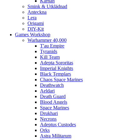
Kärnan
Smink & Utklädnad
Anteckna
Lera
Origami
DIY-Kit
Games Workshop
Warhammer 40,000
T'au Empire
Tyranids
Kill Team
Adepta Sororitas
Imperial Knights
Black Templars
Chaos Space Marines
Deathwatch
Aeldari
Death Guard
Blood Angels
Space Marines
Drukhari
Necrons
Adeptus Custodes
Orks
Astra Militarum