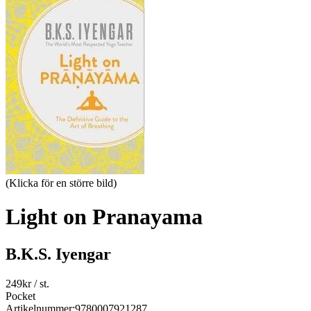
(Klicka för en större bild)
Light on Pranayama
B.K.S. Iyengar
249
kr
/ st.
Pocket
Artikelnummer:
9780007921287