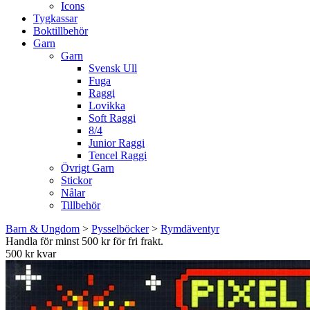
Icons
Tygkassar
Boktillbehör
Garn
Garn
Svensk Ull
Fuga
Raggi
Lovikka
Soft Raggi
8/4
Junior Raggi
Tencel Raggi
Övrigt Garn
Stickor
Nålar
Tillbehör
Barn & Ungdom
>
Pysselböcker
>
Rymdäventyr
Handla för minst 500 kr för fri frakt.
500 kr kvar