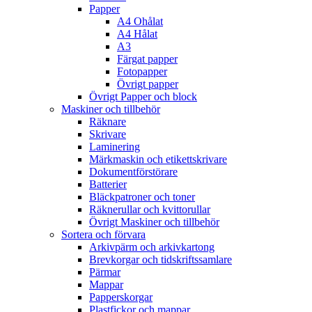
Papper
A4 Ohålat
A4 Hålat
A3
Färgat papper
Fotopapper
Övrigt papper
Övrigt Papper och block
Maskiner och tillbehör
Räknare
Skrivare
Laminering
Märkmaskin och etikettskrivare
Dokumentförstörare
Batterier
Bläckpatroner och toner
Räknerullar och kvittorullar
Övrigt Maskiner och tillbehör
Sortera och förvara
Arkivpärm och arkivkartong
Brevkorgar och tidskriftssamlare
Pärmar
Mappar
Papperskorgar
Plastfickor och mappar