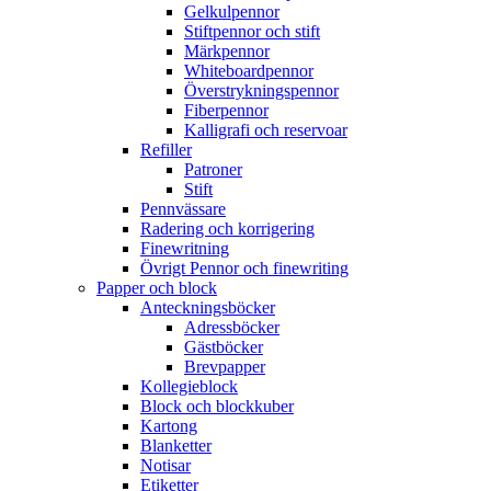
Gelkulpennor
Stiftpennor och stift
Märkpennor
Whiteboardpennor
Överstrykningspennor
Fiberpennor
Kalligrafi och reservoar
Refiller
Patroner
Stift
Pennvässare
Radering och korrigering
Finewritning
Övrigt Pennor och finewriting
Papper och block
Anteckningsböcker
Adressböcker
Gästböcker
Brevpapper
Kollegieblock
Block och blockkuber
Kartong
Blanketter
Notisar
Etiketter