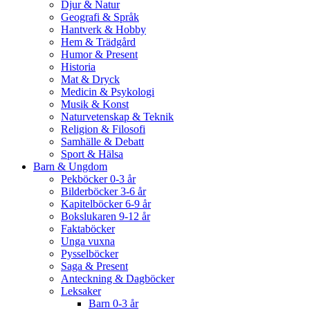
Djur & Natur
Geografi & Språk
Hantverk & Hobby
Hem & Trädgård
Humor & Present
Historia
Mat & Dryck
Medicin & Psykologi
Musik & Konst
Naturvetenskap & Teknik
Religion & Filosofi
Samhälle & Debatt
Sport & Hälsa
Barn & Ungdom
Pekböcker 0-3 år
Bilderböcker 3-6 år
Kapitelböcker 6-9 år
Bokslukaren 9-12 år
Faktaböcker
Unga vuxna
Pysselböcker
Saga & Present
Anteckning & Dagböcker
Leksaker
Barn 0-3 år