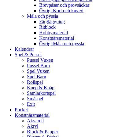
Brevpåsar och provsäckar
Övrigt Kort och kuvert
Måla och pyssla
Färgläggning
Ritblock
Hobbymaterial
Konstnärsmaterial
Övrigt Måla och pyssla
Kalendrar
Spel & Pussel
Pussel Vuxen
Pussel Barn
Spel Vuxen
Spel Barn
Rollspel
Knep & Knåp
Samlarkortspel
Småspel
Exit
Pocket
Konstnärsmaterial
Akvarell
Akryl
Block & Papper