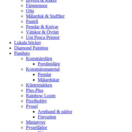
Blyerts & Ritkol
Färgpennor
Olja
Målarduk & Stafflier
Pastell
Penslar & Knivar
Vätskor & Övrigt
Uni Posca Pennor
Lokala böcker
Diamond Painting
Panduro
Konstnärsfärg
Porslinsfärg
Konstnärsmaterial
Penslar
Målardukar
Klistermärken
Plus-Plus
Rainbow Loom
Pixelhobby
Pyssel
Armband & pärlor
Förvaring
Miniatyrer
Pyssellådor