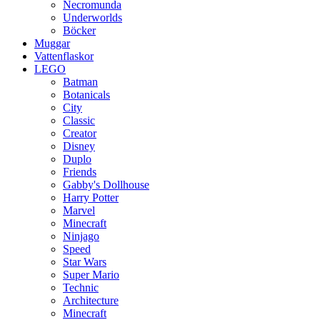
Necromunda
Underworlds
Böcker
Muggar
Vattenflaskor
LEGO
Batman
Botanicals
City
Classic
Creator
Disney
Duplo
Friends
Gabby's Dollhouse
Harry Potter
Marvel
Minecraft
Ninjago
Speed
Star Wars
Super Mario
Technic
Architecture
Minecraft