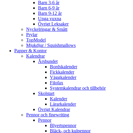
Barn 3-6 år
Barn 6-9 år
Barn 9-12 år
Unga vuxna
Övrigt Leksaker
Nyckelringar & Smått
Prylar
TopModel
Mjukdjur / Squishmallows
Papper & Kontor
Kalendrar
Årsbundet
Bordskalender
Fickkalender
Väggkalender
Filofax
Systemkalendrar och tillbehör
Skolstart
Kalender
Lärarkalender
Övrigt Kalendrar
Pennor och finewriting
Pennor
Blyertspennor
Bläck- och kulpennor