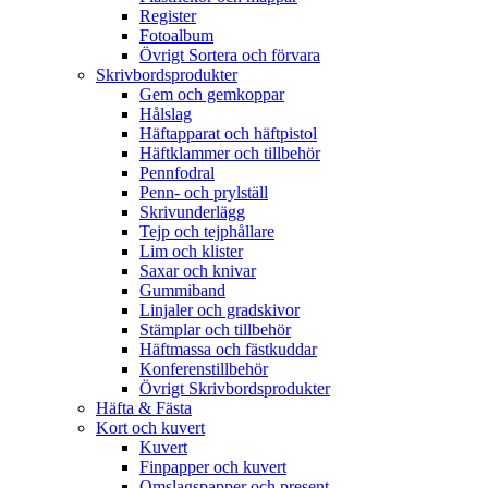
Register
Fotoalbum
Övrigt Sortera och förvara
Skrivbordsprodukter
Gem och gemkoppar
Hålslag
Häftapparat och häftpistol
Häftklammer och tillbehör
Pennfodral
Penn- och prylställ
Skrivunderlägg
Tejp och tejphållare
Lim och klister
Saxar och knivar
Gummiband
Linjaler och gradskivor
Stämplar och tillbehör
Häftmassa och fästkuddar
Konferenstillbehör
Övrigt Skrivbordsprodukter
Häfta & Fästa
Kort och kuvert
Kuvert
Finpapper och kuvert
Omslagspapper och present