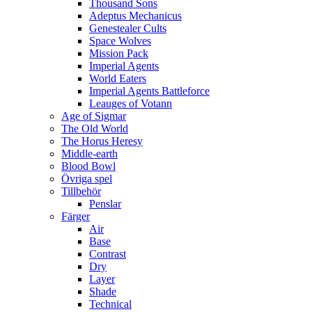
Thousand Sons
Adeptus Mechanicus
Genestealer Cults
Space Wolves
Mission Pack
Imperial Agents
World Eaters
Imperial Agents Battleforce
Leauges of Votann
Age of Sigmar
The Old World
The Horus Heresy
Middle-earth
Blood Bowl
Övriga spel
Tillbehör
Penslar
Färger
Air
Base
Contrast
Dry
Layer
Shade
Technical