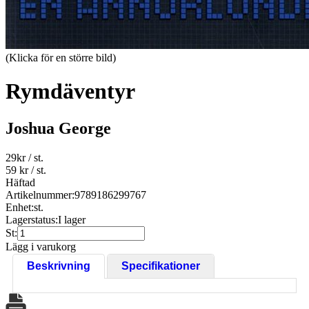
(Klicka för en större bild)
Rymdäventyr
Joshua George
29
kr
/ st.
59 kr
/ st.
Häftad
Artikelnummer:
9789186299767
Enhet:
st.
Lagerstatus:
I lager
St:
Lägg i varukorg
Beskrivning
Specifikationer