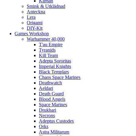
Kärnan
Smink & Utklädnad
Anteckna
Lera
Origami
DIY-Kit
Games Workshop
Warhammer 40,000
T'au Empire
Tyranids
Kill Team
Adepta Sororitas
Imperial Knights
Black Templars
Chaos Space Marines
Deathwatch
Aeldari
Death Guard
Blood Angels
Space Marines
Drukhari
Necrons
Adeptus Custodes
Orks
Astra Militarum