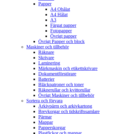
Papper
A4 Ohålat
A4 Hålat
A3
Färgat papper
Fotopapper
Övrigt papper
Övrigt Papper och block
Maskiner och tillbehör
Räknare
Skrivare
Laminering
Märkmaskin och etikettskrivare
Dokumentförstörare
Batterier
Bläckpatroner och toner
Räknerullar och kvittorullar
Övrigt Maskiner och tillbehör
Sortera och förvara
Arkivpärm och arkivkartong
Brevkorgar och tidskriftssamlare
Pärmar
Mappar
Papperskorgar
Plastfickor och mappar