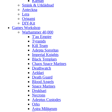
Kärnan
Smink & Utklädnad
Anteckna
Lera
Origami
DIY-Kit
Games Workshop
Warhammer 40,000
T'au Empire
Tyranids
Kill Team
Adepta Sororitas
Imperial Knights
Black Templars
Chaos Space Marines
Deathwatch
Aeldari
Death Guard
Blood Angels
Space Marines
Drukhari
Necrons
Adeptus Custodes
Orks
Astra Militarum