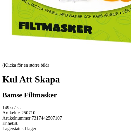
(Klicka för en större bild)
Kul Att Skapa
Bamse Filtmasker
149
kr
/ st.
Artikelnr: 250710
Artikelnummer:
7317442507107
Enhet:
st.
Lagerstatus:
I lager