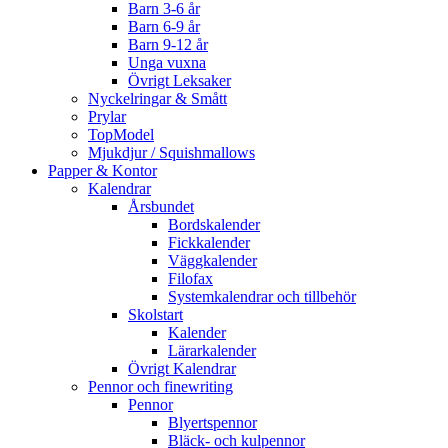
Barn 3-6 år
Barn 6-9 år
Barn 9-12 år
Unga vuxna
Övrigt Leksaker
Nyckelringar & Smått
Prylar
TopModel
Mjukdjur / Squishmallows
Papper & Kontor
Kalendrar
Årsbundet
Bordskalender
Fickkalender
Väggkalender
Filofax
Systemkalendrar och tillbehör
Skolstart
Kalender
Lärarkalender
Övrigt Kalendrar
Pennor och finewriting
Pennor
Blyertspennor
Bläck- och kulpennor