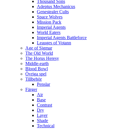
Thousand Sons
Adeptus Mechanicus
Genestealer Cults
Space Wolves
Mission Pack
Imperial Agents
World Eaters
Imperial Agents Battleforce
Leauges of Votann
Age of Sigmar
The Old World
The Horus Heresy
Middle-earth
Blood Bowl
Övriga spel
Tillbehör
Penslar
Färger
Air
Base
Contrast
Dry
Layer
Shade
Technical