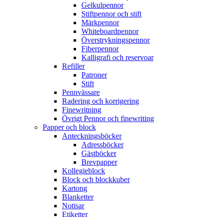
Gelkulpennor
Stiftpennor och stift
Märkpennor
Whiteboardpennor
Överstrykningspennor
Fiberpennor
Kalligrafi och reservoar
Refiller
Patroner
Stift
Pennvässare
Radering och korrigering
Finewritning
Övrigt Pennor och finewriting
Papper och block
Anteckningsböcker
Adressböcker
Gästböcker
Brevpapper
Kollegieblock
Block och blockkuber
Kartong
Blanketter
Notisar
Etiketter