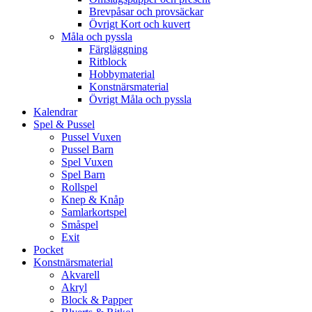
Brevpåsar och provsäckar
Övrigt Kort och kuvert
Måla och pyssla
Färgläggning
Ritblock
Hobbymaterial
Konstnärsmaterial
Övrigt Måla och pyssla
Kalendrar
Spel & Pussel
Pussel Vuxen
Pussel Barn
Spel Vuxen
Spel Barn
Rollspel
Knep & Knåp
Samlarkortspel
Småspel
Exit
Pocket
Konstnärsmaterial
Akvarell
Akryl
Block & Papper