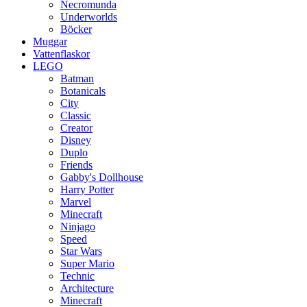
Necromunda
Underworlds
Böcker
Muggar
Vattenflaskor
LEGO
Batman
Botanicals
City
Classic
Creator
Disney
Duplo
Friends
Gabby's Dollhouse
Harry Potter
Marvel
Minecraft
Ninjago
Speed
Star Wars
Super Mario
Technic
Architecture
Minecraft