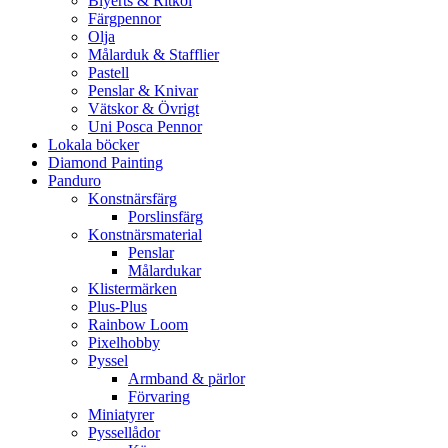
Blyerts & Ritkol
Färgpennor
Olja
Målarduk & Stafflier
Pastell
Penslar & Knivar
Vätskor & Övrigt
Uni Posca Pennor
Lokala böcker
Diamond Painting
Panduro
Konstnärsfärg
Porslinsfärg
Konstnärsmaterial
Penslar
Målardukar
Klistermärken
Plus-Plus
Rainbow Loom
Pixelhobby
Pyssel
Armband & pärlor
Förvaring
Miniatyrer
Pyssellådor