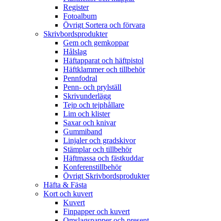
Register
Fotoalbum
Övrigt Sortera och förvara
Skrivbordsprodukter
Gem och gemkoppar
Hålslag
Häftapparat och häftpistol
Häftklammer och tillbehör
Pennfodral
Penn- och prylställ
Skrivunderlägg
Tejp och tejphållare
Lim och klister
Saxar och knivar
Gummiband
Linjaler och gradskivor
Stämplar och tillbehör
Häftmassa och fästkuddar
Konferenstillbehör
Övrigt Skrivbordsprodukter
Häfta & Fästa
Kort och kuvert
Kuvert
Finpapper och kuvert
Omslagspapper och present