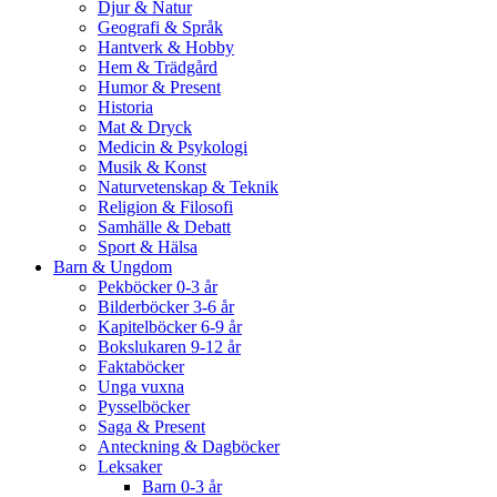
Djur & Natur
Geografi & Språk
Hantverk & Hobby
Hem & Trädgård
Humor & Present
Historia
Mat & Dryck
Medicin & Psykologi
Musik & Konst
Naturvetenskap & Teknik
Religion & Filosofi
Samhälle & Debatt
Sport & Hälsa
Barn & Ungdom
Pekböcker 0-3 år
Bilderböcker 3-6 år
Kapitelböcker 6-9 år
Bokslukaren 9-12 år
Faktaböcker
Unga vuxna
Pysselböcker
Saga & Present
Anteckning & Dagböcker
Leksaker
Barn 0-3 år