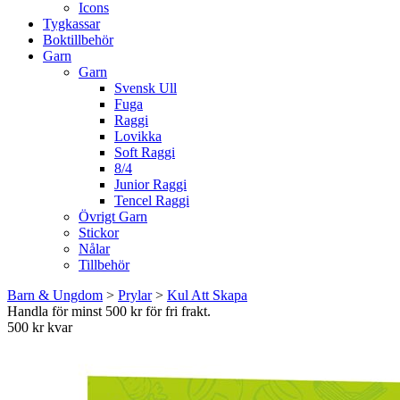
Icons
Tygkassar
Boktillbehör
Garn
Garn
Svensk Ull
Fuga
Raggi
Lovikka
Soft Raggi
8/4
Junior Raggi
Tencel Raggi
Övrigt Garn
Stickor
Nålar
Tillbehör
Barn & Ungdom
>
Prylar
>
Kul Att Skapa
Handla för minst 500 kr för fri frakt.
500 kr kvar